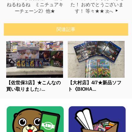
ねるねるね ミニチュアキ
た！ おめでとうございま
ーチェーン2》他★
す！ 等々★★
次へ
関連記事
【佐世保3店】★こんなの
【大村店】4/7★新品ソフ
買い取りました♪...
ト《BIOHA...