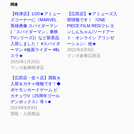
関連
【時津店】1/20★アミュー
【広田店】★アミューズ入
ズコーナーに《MARVEL
荷情報です！〈ONE
英雄勇像 スパイダーマン
PIECE FILM RED/クレヨ
(「スパイダーマン」東映
ンしんちゃん/ソードアー
TVシリーズ)》など新景品
ト・オンライン アリシゼ
入荷しました！ #スパイダ
ーション〉他★
ーマン #仮面ライダー #転
2022年8月9日
スラ★
マンガ倉庫広田店
2021年1月20日
マンガ倉庫時津店
【広田店・佐々店】買取＆
入荷＆ガチャ情報です！◆
ポケモンカードゲーム ピ
カチュウV（25周年ゴール
デンボックス）等々■
2023年8月9日
買取・入荷商品