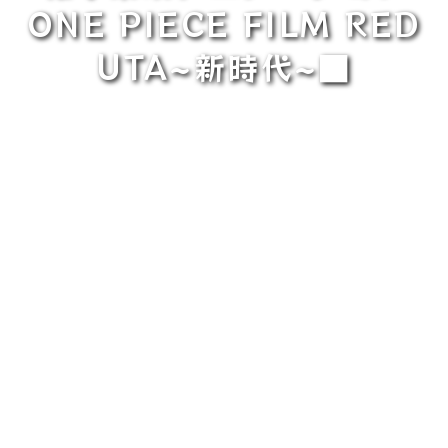
ONE PIECE FILM RED
UTA~新時代~■