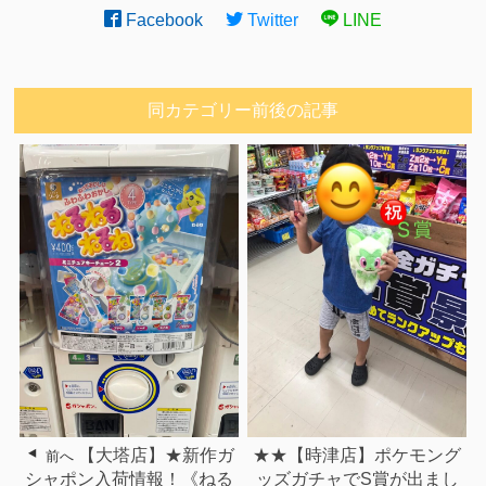
Facebook
Twitter
LINE
同カテゴリー前後の記事
【大塔店】★新作ガ
★★【時津店】ポケモング
前へ
シャポン入荷情報！《ねる
ッズガチャでS賞が出まし