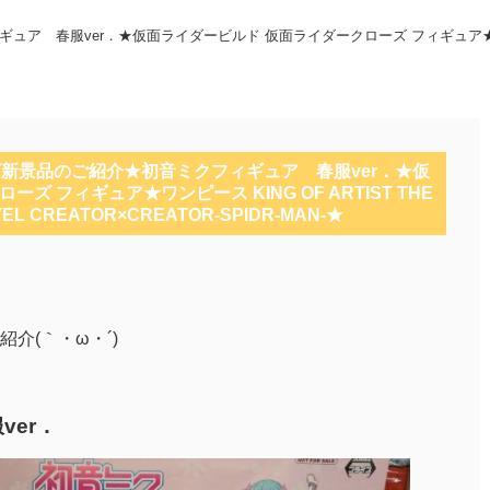
 春服ver．★仮面ライダービルド 仮面ライダークローズ フィギュア★ワンピース K
ーズ新景品のご紹介★初音ミクフィギュア 春服ver．★仮
 フィギュア★ワンピース KING OF ARTIST THE
L CREATOR×CREATOR-SPIDR-MAN-★
介(｀・ω・´)ゞ
ver．