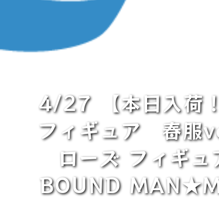
4/27 【本日入
フィギュア 春服v
ローズ フィギュア★
BOUND MAN★MA