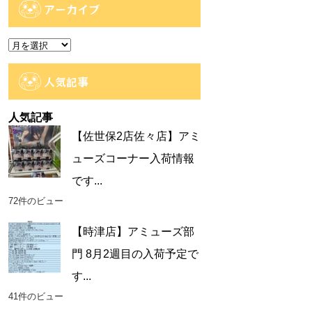
ゴ
アーカイブ
リ
ー
ア
ー
カ
人気記事
イ
ブ
人気記事
【佐世保2店佐々店】アミ
ューズコーナー入荷情報
です...
72件のビュー
【時津店】アミューズ部
門 8月2週目の入荷予定で
す...
41件のビュー