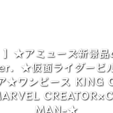
荷！】★アミューズ新景
er．★仮面ライダービ
ワンピース KING OF
RVEL CREATOR×C
MAN-★