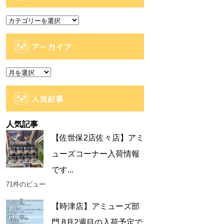
カ
テ
ゴ
アーカイブ
リ
ー
ア
ー
カ
人気記事
イ
ブ
人気記事
【佐世保2店佐々店】アミ
ューズコーナー入荷情報
です...
71件のビュー
【時津店】アミューズ部
門 8月2週目の入荷予定で