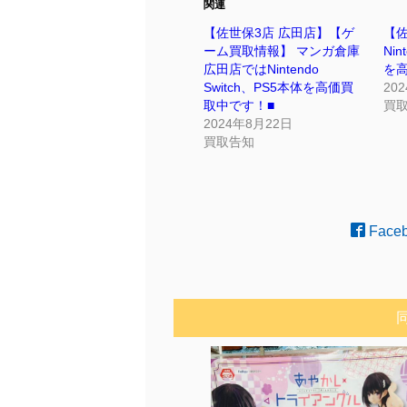
関連
【佐世保3店 広田店】【ゲ
【
ーム買取情報】 マンガ倉庫
Nin
広田店ではNintendo
を
Switch、PS5本体を高価買
20
取中です！■
買
2024年8月22日
買取告知
Face