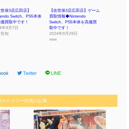
佐世保3店広田店】
【佐世保3店広田店】ゲーム
tendo Switch、PS5本体
買取情報◆Nintendo
高価買取中です！
Switch、PS5本体を高価買
24年9月7日
取中です！
取告知
2024年9月29日
new
book
Twitter
LINE
同カテゴリー前後の記事