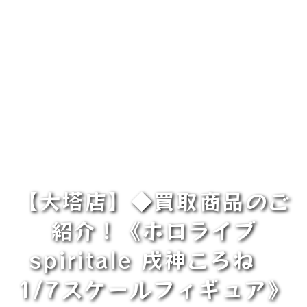
【大塔店】◆買取商品のご
紹介！《ホロライブ
spiritale 戌神ころね
1/7スケールフィギュア》