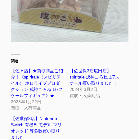
関連
【佐々店】★買取商品ご紹
【佐世保3店広田店】
介！《spiritale（スピリテ
spiritale 戌神ころね 1/7ス
イル） ホロライブプロダ
ケール買い取りました！
クション 戌神ころね 1/7ス
2024年3月2日
ケールフィギュア》★
買取・入荷商品
2023年1月22日
買取・入荷商品
【佐世保3店】Nintendo
Switch 有機ELモデル マリ
オレッド 等多数買い取り
ました！