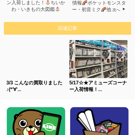
ン入荷しました！
ちいか
情報
ポケットモンスタ
わ・いきもの大図鑑
ー・初音ミク
他
次へ
関連記事
3/3 こんなの買取りました
5/17☆★アミューズコーナ
♪(*‘∀‘...
ー入荷情報！...