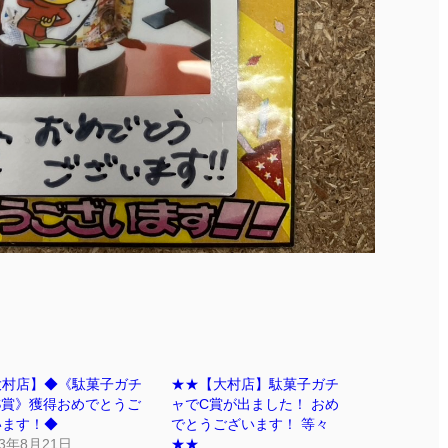
大村店】◆《駄菓子ガチ
★★【大村店】駄菓子ガチ
S賞》獲得おめでとうご
ャでC賞が出ました！ おめ
います！◆
でとうございます！ 等々
23年8月21日
★★