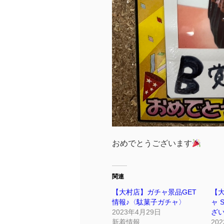
おめでとうございます
関連
【大村店】ガチャ景品GET
【
情報♪〈駄菓子ガチャ〉
ャ 
2023年4月29日
ざ
新着情報
20