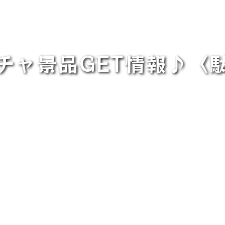
チャ景品GET情報♪〈