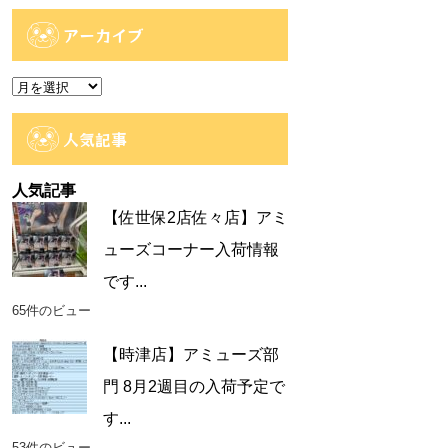
テ
ゴ
アーカイブ
リ
ー
ア
ー
カ
人気記事
イ
ブ
人気記事
【佐世保2店佐々店】アミ
ューズコーナー入荷情報
です...
65件のビュー
【時津店】アミューズ部
門 8月2週目の入荷予定で
す...
53件のビュー