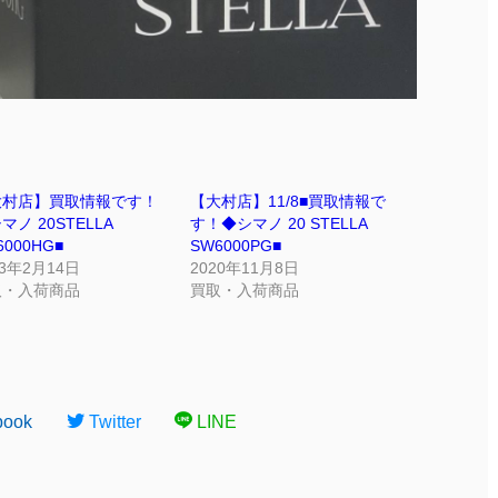
大村店】買取情報です！
【大村店】11/8■買取情報で
ノ⁡ ⁡20STELLA
す！◆シマノ 20 STELLA
6000HG■
SW6000PG■
23年2月14日
2020年11月8日
取・入荷商品
買取・入荷商品
book
Twitter
LINE