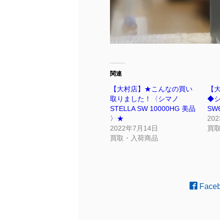
関連
【大村店】★こんなの買い
【
取りました！〈シマノ⁡
◆シマ
⁡STELLA SW 10000HG 美品
SW
⁡〉★
20
2022年7月14日
買
買取・入荷商品
Face