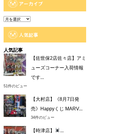
ゴ
アーカイブ
リ
ー
ア
ー
カ
人気記事
イ
ブ
人気記事
【佐世保2店佐々店】アミ
ューズコーナー入荷情報
です...
51件のビュー
【大村店】《8月7日発
売》Happyくじ MARV...
34件のビュー
【時津店】
...