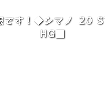
！◆シマノ⁡ ⁡20 ST
HG■