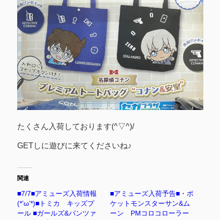
たくさん入荷しております(^▽^)/
GETしに遊びに来てくださいね♪
関連
■7/7■アミューズ入荷情報
■アミューズ入荷予告■・ポ
(*’ω’*)■トミカ キッズプ
ケットモンスターサン&ム
ール ■ガールズ&パンツァ
ーン PMコロコローラー