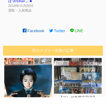
ほ”2018ver.』★
2018年11月25日
買取・入荷商品
Facebook
Twitter
LINE
同カテゴリー前後の記事
【マンガ倉庫広田店】
11/30 ★『GANBLUE