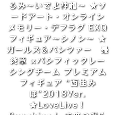
るみ～いでよ神龍～ ★ソ
ードアート・オンライン
メモリー・デフラグ EXQ
フィギュア～シノン～ ★
ガールズ＆パンツァー 最
終章 ×パシフィックレー
シングチーム プレミアム
フィギュア “西住み
ほ”2018Ver.
★LoveLive！