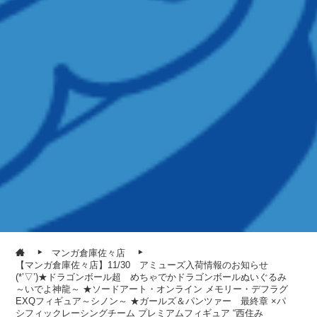
マンガ倉庫佐々店
【マンガ倉庫佐々店】11/30 アミューズ入荷情報のお知らせ
(*’▽’)★ドラゴンボール超 めちゃでかドラゴンボールぬいぐるみ
～いでよ神龍～ ★ソードアート・オンライン メモリー・デフラグ
EXQフィギュア～シノン～ ★ガールズ＆パンツァー 最終章 ×パ
シフィックレーシングチーム プレミアムフィギュア “西住み