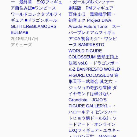
ー 最終章 EXQフィギュ
・ガールズ&パンツァー
ア西住みほ■ワンピース
劇場版 PMフィギュア
ワールドコレクタブルフィ
西住まほ 黒森峰学園 ・
ギュア ■ドラゴンボール
初音ミク Project DIVA
GLITTER&GLAMOURS
Arcade Future Tone スー
BULMA■
パープレミアムフィギュ
2018年7月7日
ア“CA 初音ミク”・ワンピ
アミューズ
ース BANPRESTO
WORLD FIGURE
COLOSSEUM 造形王頂上
決戦 vol.6 ・ドラゴンボー
ルZ BANPRESTO WORLD
FIGURE COLOSSEUM 造
形天下一武道会 其之六 ・
ジョジョの奇妙な冒険 ダ
イヤモンドは砕けない
Grandista－JOJO’S
FIGURE GALLERY1－・
ハローキティ ピンクハー
トヒョウ柄ドールGJ・ソ
ードアート・オンライン
EXQフィギュア～ユウキ～
・ルパン三世 MASTER