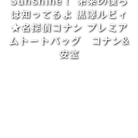
Sunshine！ 未来の僕ら
は知ってるよ 黒澤ルビィ
★名探偵コナン プレミア
ムトートバッグ コナン&
安室