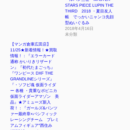
STARS PIECE LUPIN THE
THIRD 2018 ・夏目友人
帳 でっかいニャンコ先顔
型ぬいぐるみ
2018年4月16日
未分類
【マンガ倉庫広田店】
11/25★新着情報！★買取
情報！：『エラーカード
通称 かいりきリザード
ン』『初代たまごっち』
『ワンピース DXF THE
GRANDLINEシリーズ』
『・ソフビ魂 仮面ライダ
ー 各種 ・貴重なポピニカ
仮面ライダーアマゾン 美
品』★アミューズ新入
荷！：『ガールズ&パンツ
ァー最終章×パシフィック
レーシングチーム プレミ
アムフィギュア″西住み