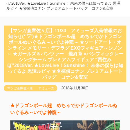
ほ”2018Ver. ★LoveLive！Sunshine！ 未来の僕らは知ってるよ 黒澤
ルビィ ★名探偵コナン プレミアムトートバッグ コナン&安室
【マンガ倉庫佐々店】11/30 アミューズ入荷情報のお
知らせ(*’▽’)★ドラゴンボール超 めちゃでかドラゴン
ボールぬいぐるみ～いでよ神龍～ ★ソードアート・オ
ンライン メモリー・デフラグ EXQフィギュア～シノン
～ ★ガールズ＆パンツァー 最終章 ×パシフィックレー
シングチーム プレミアムフィギュア “西住み
ほ”2018Ver. ★LoveLive！Sunshine！ 未来の僕らは知
ってるよ 黒澤ルビィ ★名探偵コナン プレミアムトート
バッグ コナン&安室
2018年11月30日
マンガ倉庫佐々店
アミューズ
★ドラゴンボール超 めちゃでかドラゴンボールぬ
いぐるみ～いでよ神龍～