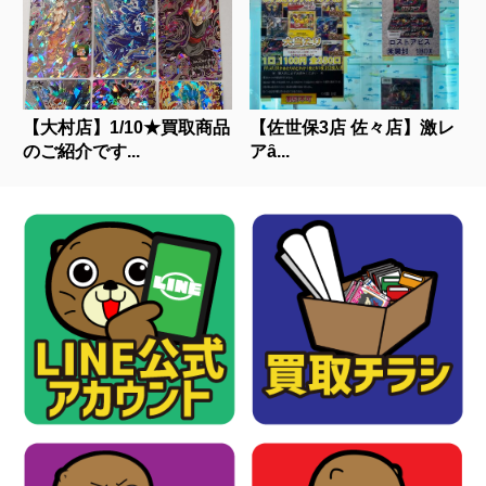
【大村店】1/10★買取商品
【佐世保3店 佐々店】激レ
のご紹介です...
アȃ...