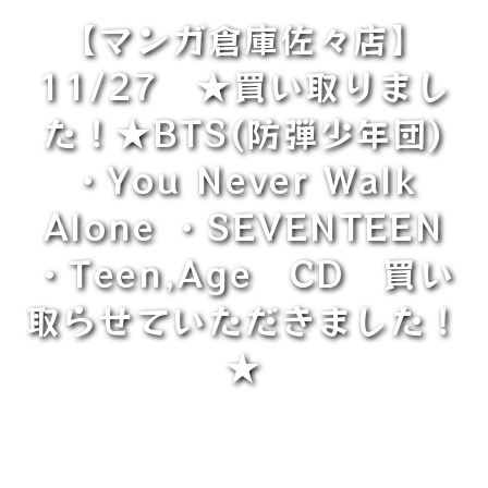
【マンガ倉庫佐々店】
11/27 ★買い取りまし
た！★BTS(防弾少年団)
・You Never Walk
Alone ・SEVENTEEN
・Teen,Age CD 買い
取らせていただきました！
★