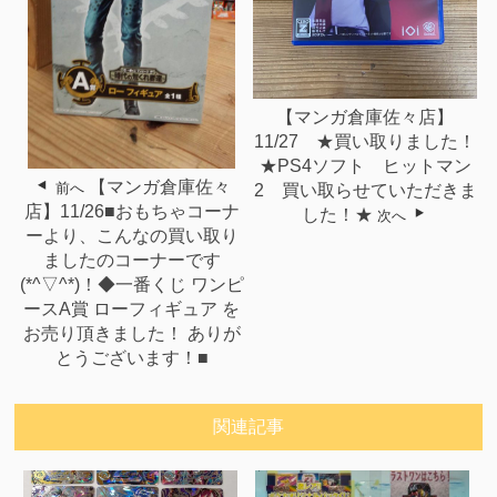
【マンガ倉庫佐々店】
11/27 ★買い取りました！
★PS4ソフト ヒットマン
【マンガ倉庫佐々
前へ
2 買い取らせていただきま
店】11/26■おもちゃコーナ
した！★
次へ
ーより、こんなの買い取り
ましたのコーナーです
(*^▽^*)！◆一番くじ ワンピ
ースA賞 ローフィギュア を
お売り頂きました！ ありが
とうございます！■
関連記事