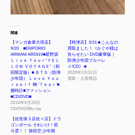
関連
【マンガ倉庫大塔店】
【時津店】3/31★こんなの
9/20 ■EMPORIO
買取ました！《かぐや様は
ARMANI AR5919■星野源
告らせたい DVD豪華版｜
Ｌｉｖｅ Ｔｏｕｒ“ＹＥＬ
防弾少年団ブルーレ
ＬＯＷ ＶＯＹＡＧＥ”（初
イ/CD》★
回限定版）■ ＢＴＳ（防弾
2020年3月31日
少年団） Ｌｏｖｅ Ｙｏｕ
買取・入荷商品
ｒｓｅｌｆ 轉 ‘Ｔｅａｒ’■
腕時計■ファッション
■CD/DVD■
2018年9月20日
CD/DVD/Blu-ray
【佐世保３店佐々店】ドラ
ゴンボール それいけ！筋
斗雲！！ 孫悟空:少年期