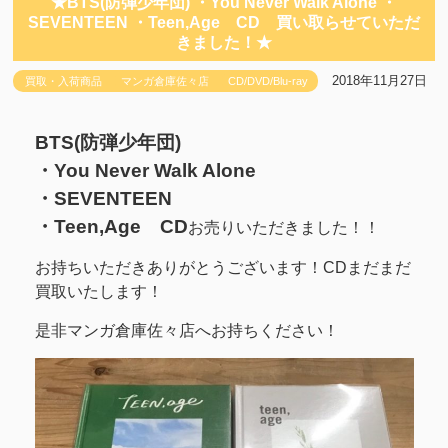
★BTS(防弾少年団) ・You Never Walk Alone ・
SEVENTEEN ・Teen,Age CD 買い取らせていただ
きました！★
2018年11月27日
買取・入荷商品
マンガ倉庫佐々店
CD/DVD/Blu-ray
BTS(防弾少年団)
・You Never Walk Alone
・SEVENTEEN
・Teen,Age CD
お売りいただきました！！
お持ちいただきありがとうございます！CDまだまだ
買取いたします！
是非マンガ倉庫佐々店へお持ちください！