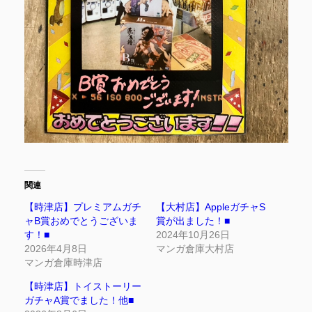
関連
【時津店】プレミアムガチ
【大村店】AppleガチャS
ャB賞おめでとうございま
賞が出ました！■
す！■
2024年10月26日
2026年4月8日
マンガ倉庫大村店
マンガ倉庫時津店
【時津店】トイストーリー
ガチャA賞でました！他■