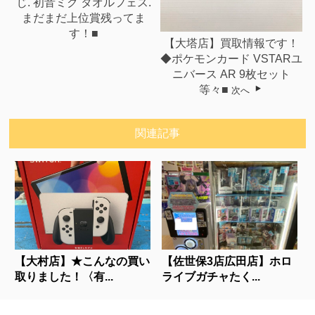
じ. 初音ミク タオルフェス.
まだまだ上位賞残ってま
す！■
【大塔店】買取情報です！
◆ポケモンカード VSTARユ
ニバース AR 9枚セット
等々■
次へ
関連記事
【大村店】★こんなの買い
【佐世保3店広田店】ホロ
取りました！〈有...
ライブガチャたく...