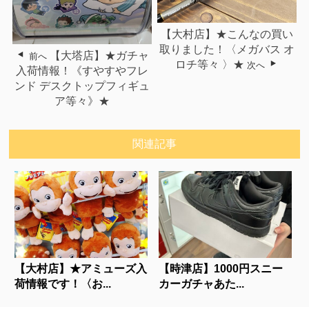
【大村店】★こんなの買い
取りました！〈メガバス オ
【大塔店】★ガチャ
前へ
ロチ⁡等々⁡ ⁡⁡〉★
次へ
入荷情報！《すやすやフレ
ンド デスクトップフィギュ
ア等々》★
関連記事
【大村店】★アミューズ入
【時津店】1000円スニー
荷情報です！〈お...
カーガチャあた...