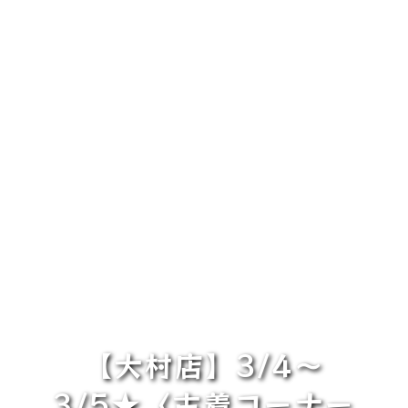
【大村店】3/4～
3/5★〈古着コーナー