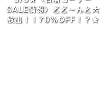
SALE情報〉どど～んと大
放出！！70%OFF！？★