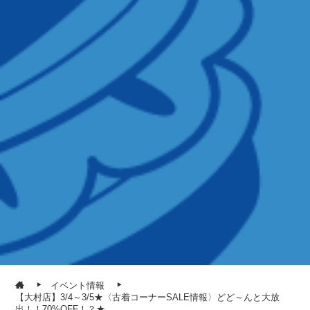
イベント情報
【大村店】3/4～3/5★〈古着コーナーSALE情報〉どど～んと大放
出！！70%OFF！？★