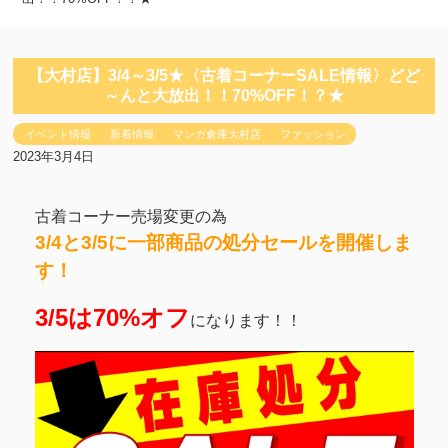
【大村店】3/4～3/5★〈古着コーナーSALE情報〉どど
～んと大放出！！70%OFF！？★
イベント情報
新着情報
マンガ倉庫大村店
ファッション
2023年3月4日
古着コーナー売場変更の為
3/4と3/5に一部商品の処分セールを開催しま
す！
3/5は70%オフ
になります！！