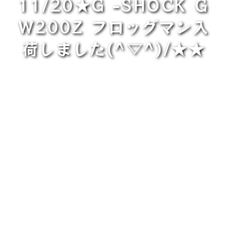
11/20★G -SHOCK Ｇ
Ｗ200Z フロッグマン入
荷しました(^▽^)/★★