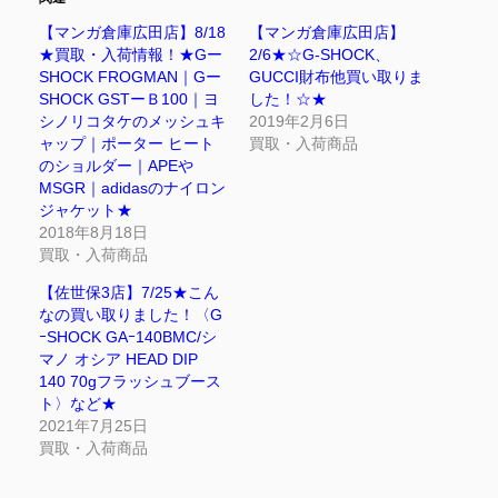
【マンガ倉庫広田店】8/18
【マンガ倉庫広田店】
★買取・入荷情報！★Gー
2/6★☆G-SHOCK、
SHOCK FROGMAN｜Gー
GUCCI財布他買い取りま
SHOCK GSTーＢ100｜ヨ
した！☆★
シノリコタケのメッシュキ
2019年2月6日
ャップ｜ポーター ヒート
買取・入荷商品
のショルダー｜APEや
MSGR｜adidasのナイロン
ジャケット★
2018年8月18日
買取・入荷商品
【佐世保3店】7/25★こん
なの買い取りました！〈G
ｰSHOCK GAｰ140BMC/シ
マノ オシア HEAD DIP
140 70gフラッシュブース
ト〉など★
2021年7月25日
買取・入荷商品