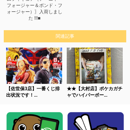
フォージャー＆ボンド・フ
ォージャー）〗入荷しまし
た !!!■
関連記事
【佐世保3店】一番くじ排
★★【大村店】ポケカガチ
出状況です！...
ャでハイパーボー...