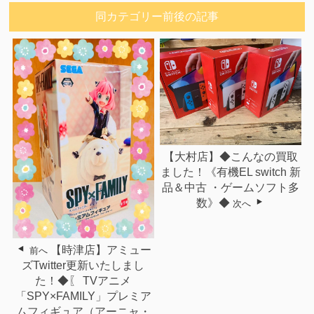
同カテゴリー前後の記事
【大村店】◆こんなの買取
ました！《有機EL switch 新
品＆中古 ・ゲームソフト多
数》◆
次へ
【時津店】アミュー
前へ
ズTwitter更新いたしまし
た！◆〖 TVアニメ
「SPY×FAMILY」プレミア
ムフィギュア（アーニャ・