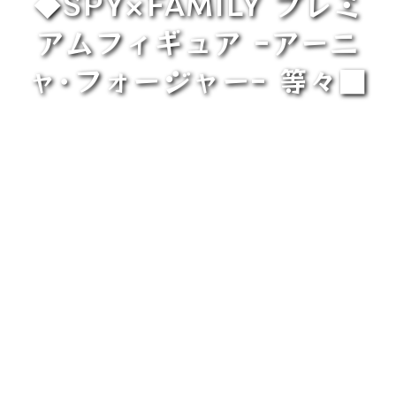
◆SPY×FAMILY プレミ
アムフィギュア ｰアーニ
ャ･フォージャーｰ 等々■