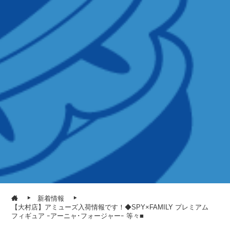
新着情報
【大村店】アミューズ入荷情報です！◆SPY×FAMILY プレミアム
フィギュア ｰアーニャ･フォージャーｰ 等々■