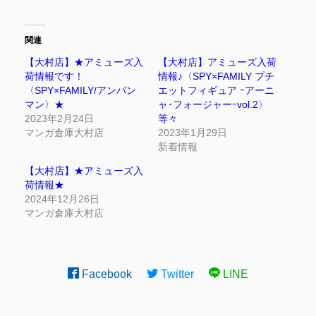
関連
【大村店】★アミューズ入
【大村店】アミューズ入荷
荷情報です！
情報♪〈SPY×FAMILY プチ
〈SPY×FAMILY/アンパン
エットフィギュア ｰアーニ
マン〉★
ャ･フォージャーｰvol.2〉
2023年2月24日
等々
マンガ倉庫大村店
2023年1月29日
新着情報
【大村店】★アミューズ入
荷情報★
2024年12月26日
マンガ倉庫大村店
Facebook
Twitter
LINE