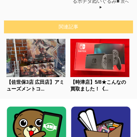
るポチタぬいぐるみ■
次へ
関連記事
【佐世保3店 広田店】アミ
【時津店】5/8★こんなの
ューズメントコ...
買取ました！《...