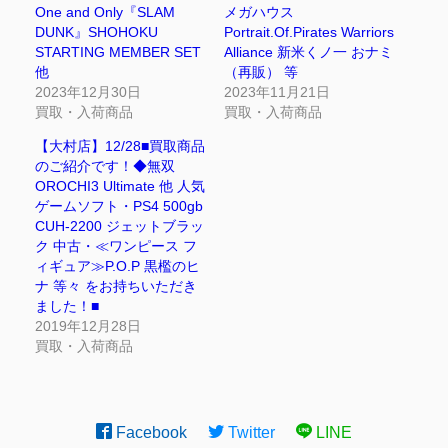
One and Only『SLAM
メガハウス
DUNK』SHOHOKU
Portrait.Of.Pirates Warriors
STARTING MEMBER SET
Alliance 新米くノ一 おナミ
他
（再販） 等
2023年12月30日
2023年11月21日
買取・入荷商品
買取・入荷商品
【大村店】12/28■買取商品
のご紹介です！◆無双
OROCHI3 Ultimate 他 人気
ゲームソフト・PS4 500gb
CUH-2200 ジェットブラッ
ク 中古・≪ワンピース フ
ィギュア≫P.O.P 黒檻のヒ
ナ 等々 をお持ちいただき
ました！■
2019年12月28日
買取・入荷商品
Facebook
Twitter
LINE