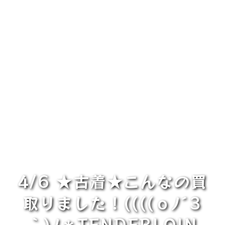
4/6 ★古着★こんなの買
取りました！((((ｏﾉ´3
｀)ﾉ＊TENDERLOIN