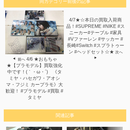
同カテゴリー前後の記事
4/7★☆本日の買取入荷商
品！#SUPREME #NIKE #ス
ニーカー#テーブル #家具
#Vファーレン #サッカー #
長崎#Switch #スプラトゥー
ン #ヘッドセット☆★
次へ
4/6 ★おもちゃ
前へ
★【プラモデル】買取強化
中です！(｀・ω・´)ゞ《タ
ミヤ・ハセガワ・アオシ
マ・フジミ カープラモ》大
歓迎！ #プラモデル #買取 #
タミヤ
関連記事