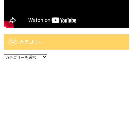
カテゴリー
カ
テ
ゴ
アーカイブ
リ
ー
ア
ー
カ
人気記事
イ
ブ
人気記事
【佐世保2店佐々店】アミューズコーナー入荷