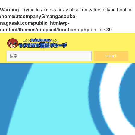
Warning
: Trying to access array offset on value of type bool in
/home/utcompany5/mangasouko-
nagasaki.com/public_html/wp-
content/themes/onepixel/functions.php
on line
39
search