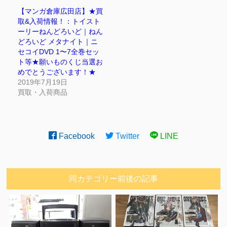
【マンガ倉庫広田店】★買
取&入荷情報！：トイスト
ーリーねんどろいど｜ねん
どろいど メタナイト｜ニ
セコイDVD 1〜7全巻セッ
ト等★願いものくじ当選お
めでとうございます！★
2019年7月19日
買取・入荷商品
Facebook
Twitter
LINE
同カテゴリー前後の記事