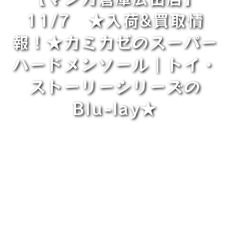
11/7 ★入荷&買取情
報！★カミカゼのスーパー
ハードメンソール｜トイ・
ストーリーシリーズの
Blu-lay★