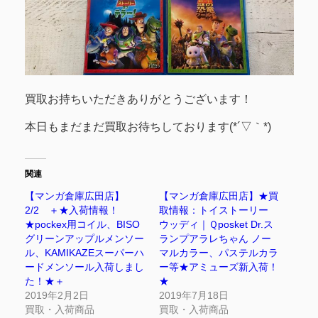
買取お持ちいただきありがとうございます！
本日もまだまだ買取お待ちしております(*´▽｀*)
関連
【マンガ倉庫広田店】
【マンガ倉庫広田店】★買
2/2 ＋★入荷情報！
取情報：トイストーリー
★pockex用コイル、BISO
ウッディ｜Ｑposket Dr.ス
グリーンアップルメンソー
ランプアラレちゃん ノー
ル、KAMIKAZEスーパーハ
マルカラー、パステルカラ
ードメンソール入荷しまし
ー等★アミューズ新入荷！
た！★＋
★
2019年2月2日
2019年7月18日
買取・入荷商品
買取・入荷商品