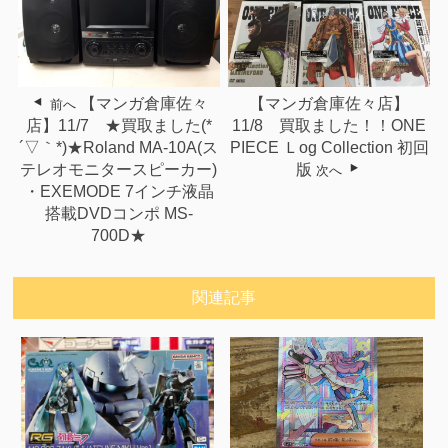
【マンガ倉庫佐々店】
【マンガ倉庫佐々
前へ
11/8 買取ました！！ONE
店】11/7 ★買取ました(*
PIECE Ｌog Collection 初回
´▽｀*)★Roland MA-10A(ス
版
テレオモニタースピーカー)
次へ
・EXEMODE 7インチ液晶
搭載DVDコンポ MS-
700D★
関連記事