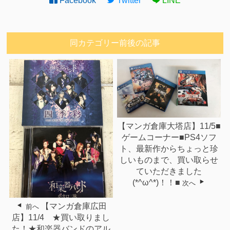
Facebook
Twitter
LINE
同カテゴリー前後の記事
【マンガ倉庫大塔店】11/5■
ゲームコーナー■PS4ソフ
ト、最新作からちょっと珍
しいものまで、買い取らせ
ていただきました
(*^ω^*)！！■
次へ
【マンガ倉庫広田
前へ
店】11/4 ★買い取りまし
た！★和楽器バンドのアル