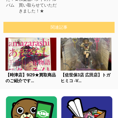
バム 買い取らせていただ
きました！★
関連記事
【時津店】9/29★買取商品
【佐世保3店 広田店】トガ
のご紹介です...
ヒミコ -V...