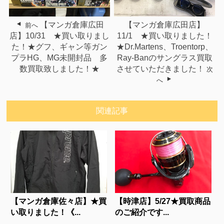
【マンガ倉庫広田
【マンガ倉庫広田店】
前へ
店】10/31 ★買い取りまし
11/1 ★買い取りました！
た！★グフ、ギャン等ガン
★Dr.Martens、Troentorp、
プラHG、MG未開封品 多
Ray-Banのサングラス買取
数買取致しました！★
させていただきました！
次
へ
関連記事
【マンガ倉庫佐々店】★買
【時津店】5/27★買取商品
い取りました！《...
のご紹介です...