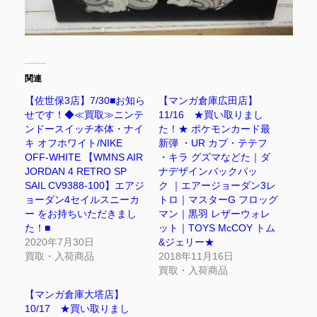
関連
【佐世保3店】7/30■お知ら
【マンガ倉庫広田店】
せです！◆≪買取≫ニンテ
11/16 ★買い取りまし
ンドースイッチ本体・ナイ
た！★ ポケモンカード最
キ オフホワイト/NIKE
新弾 ・UR カプ・テテフ
OFF-WHITE 【WMNS AIR
・キラ グズマなどた｜ダ
JORDAN 4 RETRO SP
ナデザインバックパッ
SAIL CV9388-100】エアジ
ク ｜エアージョーダン3レ
ョーダン4セイルスニーカ
トロ｜マスターG フロッグ
ー をお持ちいただきまし
マン｜黒羽 レザーウォレ
た！■
ット｜TOYS McCOY トム
2020年7月30日
&ジェリー★
買取・入荷商品
2018年11月16日
買取・入荷商品
【マンガ倉庫大塔店】
10/17 ★買い取りまし