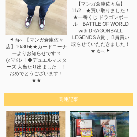
【マンガ倉庫佐々店】
11/2 ★買い取りました！
★一番くじ ドラゴンボー
ル BATTLE OF WORLD
with DRAGONBALL
LEGENDS A賞 、B賞買い
【マンガ倉庫佐々
前へ
取らせていただきました！
店】10/30★★カードコーナ
★
次へ
ーよりお知らせですヾ
(≧▽≦)ﾉ！◆デュエルマスタ
ーズ 大当たり出ました！！
おめでとうございます！
★★
関連記事