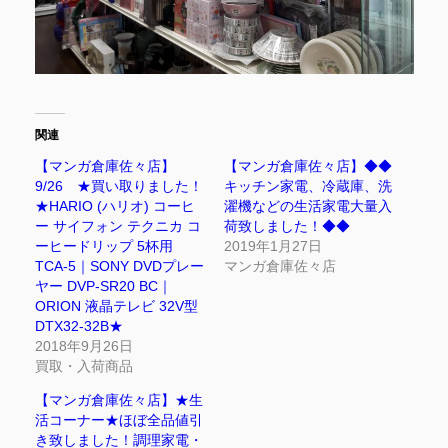
関連
【マンガ倉庫佐々店】
【マンガ倉庫佐々店】◆◆
9/26 ★買い取りました！
キッチン家電、冷蔵庫、洗
★HARIO (ハリオ) コーヒ
濯機などの生活家電大量入
ー サイフォン テクニカ コ
荷致しました！◆◆
ーヒードリップ 5杯用
2019年1月27日
TCA-5｜SONY DVDプレー
マンガ倉庫佐々店
ヤー DVP-SR20 BC｜
ORION 液晶テレビ 32V型
DTX32-32B★
2018年9月26日
買取・入荷商品
【マンガ倉庫佐々店】★生
活コーナー★ほぼ全品値引
き致しました！調理家電・