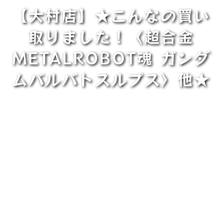
【大村店】★こんなの買い
取りました！〈超合金
METALROBOT魂 ガンダ
ムバルバトスルプス〉他★