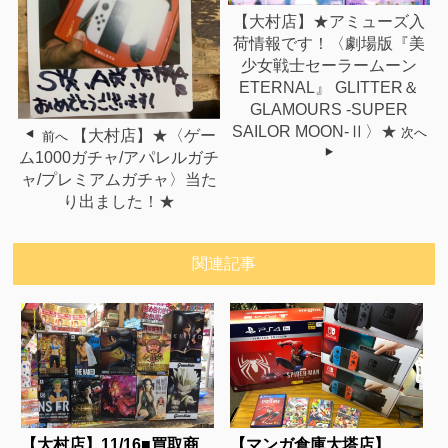
【大村店】★アミューズ入
荷情報です！〈劇場版『美
少女戦士セーラームーン
ETERNAL』 GLITTER＆
GLAMOURS -SUPER
SAILOR MOON-Ⅱ〉★
次へ
【大村店】★〈ゲー
前へ
ム1000ガチャ/アパレルガチ
ャ/プレミアムガチャ〉当た
り出ました！★
関連記事
【大村店】11/16■買取商
【マンガ倉庫大塔店】