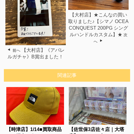
【大村店】★こんなの買い
取りました♪【シマノ⁡ ⁡OCEA
CONQUEST 200PG⁡ シング
ルハンドルカスタム⁡⁡】★
次
へ
【大村店】《アパレ
前へ
ルガチャ》B賞出ました！
関連記事
【時津店】1/14■買取商品
【佐世保3店佐々店｜大塔