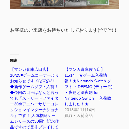
お客様のご来店をお待ちいたしております(*^▽^*)！
関連
【マンガ倉庫広田店】
【マンガ倉庫佐々店】
10/25■ゲームコーナーより
11/14 ★ゲーム入荷情
お知らせですヾ(≧▽≦)ﾉ！
報！★Nintendo Switch ソ
◆新作ゲームソフト入荷！
フト ・DEEMO (ディーモ)
◆今回の目玉はなんと言っ
・夜廻と深夜廻 for
ても『ストリートファイタ
Nintendo Switch 入荷致
ー30thアニバーサリーコレ
しました！★
クションインターナショナ
2018年11月14日
ル』です！ 人気格闘ゲー
買取・入荷商品
ムシリーズの30周年記念作
品ですので是非プレイして