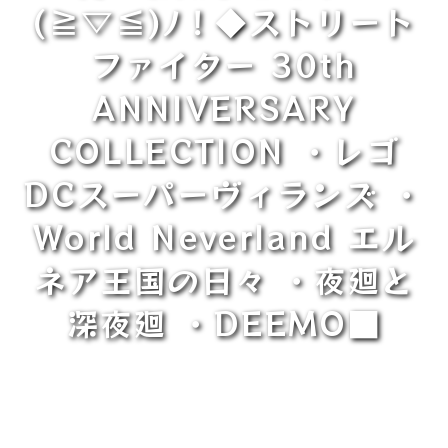
(≧▽≦)ﾉ！◆ストリート
ファイター 30th
ANNIVERSARY
COLLECTION ・レゴ
DCスーパーヴィランズ ・
World Neverland エル
ネア王国の日々 ・夜廻と
深夜廻 ・DEEMO■