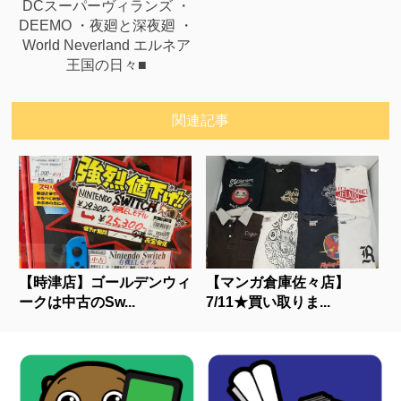
DCスーパーヴィランズ ・
DEEMO ・夜廻と深夜廻 ・
World Neverland エルネア
王国の日々■
関連記事
【時津店】ゴールデンウィ
【マンガ倉庫佐々店】
ークは中古のSw...
7/11★買い取りま...