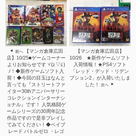
【マンガ倉庫広田
【マンガ倉庫広田店】
前へ
店】10/25■ゲームコーナー
10/26 ★新作ゲームソフト
よりお知らせですヾ(≧▽≦)
入荷情報！★PS4ソフト
ﾉ！◆新作ゲームソフト入
「レッド・デッド・リデン
荷！◆今回の目玉はなんと
プション2」が入荷いたしま
言っても『ストリートファ
した！
次へ
イター30thアニバーサリー
コレクションインターナシ
ョナル』です！ 人気格闘ゲ
ームシリーズの30周年記念
作品ですので是非プレイし
てみてください！◆ベイブ
レード バトルゼロ ・レゴ