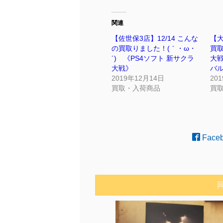
関連
【佐世保3店】12/14 こんな
【大
の買取りました！(｀・ω・
買
´)ゞ《PS4ソフト 新サクラ
大
大戦》
バル
2019年12月14日
20
買取・入荷商品
買
Face