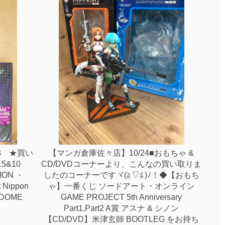
3 ★買い
【マンガ倉庫佐々店】10/24■おもちゃ &
5&10
CD/DVDコーナーより、こんなの買い取りま
TION ・
したのコーナーですヾ(≧▽≦)ﾉ！◆【おもち
 Nippon
ゃ】一番くじ ソードアート・オンライン
 DOME
GAME PROJECT 5th Anniversary
Part1,Part2 A賞 アスナ & シノン
【CD/DVD】米津玄師 BOOTLEG をお持ち