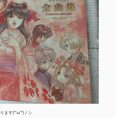
す(*’ω’*)ノシ