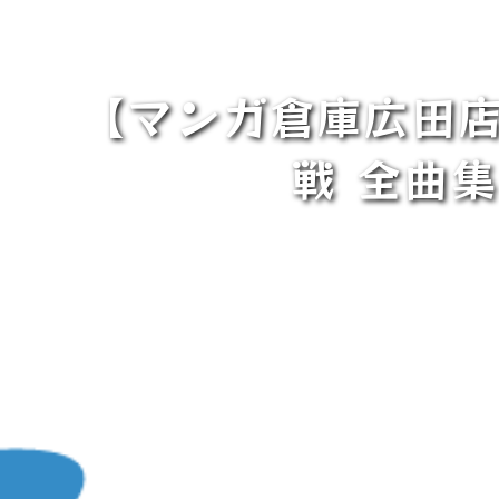
【マンガ倉庫広田店
戦 全曲