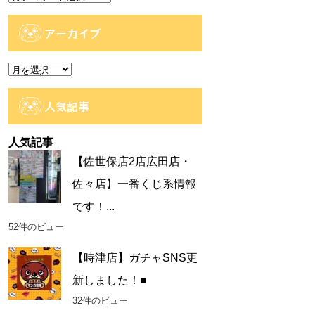
テ
ゴ
アーカイブ
リ
ー
ア
ー
カ
人気記事
イ
ブ
人気記事
【佐世保店2店広田店・
佐々店】一番くじ系情報
です！...
52件のビュー
【時津店】ガチャSNS更
新しました！■
32件のビュー