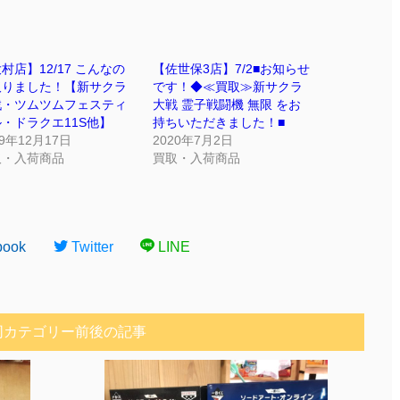
村店】12/17 こんなの
【佐世保3店】7/2■お知らせ
取りました！【新サクラ
です！◆≪買取≫新サクラ
戦・ツムツムフェスティ
大戦 霊子戦闘機 無限 をお
・ドラクエ11S他】
持ちいただきました！■
19年12月17日
2020年7月2日
取・入荷商品
買取・入荷商品
book
Twitter
LINE
同カテゴリー前後の記事