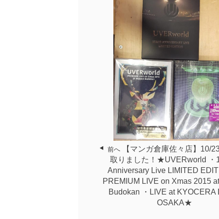
【マンガ倉庫佐々店】10/2
前へ
取りました！★UVERworld ・1
Anniversary Live LIMITED EDI
PREMIUM LIVE on Xmas 2015 at
Budokan ・LIVE at KYOCERA
OSAKA★