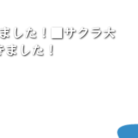
りました！■サクラ大
きました！