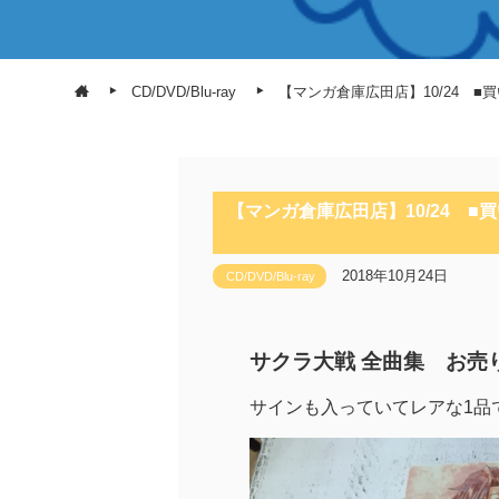
CD/DVD/Blu-ray
【マンガ倉庫広田店】10/24 
【マンガ倉庫広田店】10/24 
2018年10月24日
CD/DVD/Blu-ray
サクラ大戦 全曲集 お売
サインも入っていてレアな1品