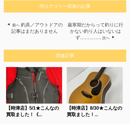
同カテゴリー前後の記事
釣具／アウトドアの
厳寒期だからって釣りに行
前へ
記事はまだありません
かない釣り人はいないは
ず…………..
次へ
関連記事
【時津店】5/1★こんなの
【時津店】8/30★こんなの
買取ました！《...
買取ました！...