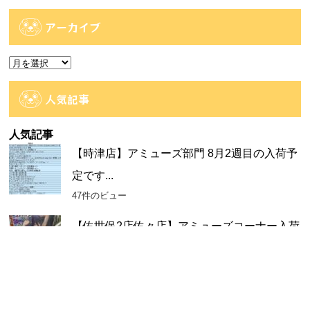
テ
ゴ
アーカイブ
リ
ー
ア
ー
カ
人気記事
イ
ブ
人気記事
【時津店】アミューズ部門 8月2週目の入荷予
定です...
47件のビュー
【佐世保2店佐々店】アミューズコーナー入荷
情報です...
44件のビュー
【大村店】《8月7日発売》Happyくじ