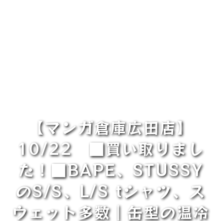
【マンガ倉庫広田店】
10/22 ■買い取りまし
た！■BAPE、STUSSY
のS/S、L/S tシャツ、ス
ウェット多数｜缶型の温冷