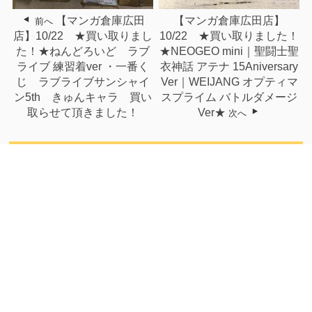
【マンガ倉庫広田
【マンガ倉庫広田店】
前へ
店】10/22 ★買い取りまし
10/22 ★買い取りました！
た！★ねんどろいど ラブ
★NEOGEO mini｜聖闘士聖
ライブ 練習着ver ・一番く
衣神話 アテナ 15Aniversary
じ ラブライブサンシャイ
Ver｜WEIJANG オプティマ
ン5th きゅんキャラ 買い
スプライム バトルダメージ
取らせて頂きました！
Ver★
次へ
関連記事
【マンガ倉庫佐々店】2/12
【マンガ倉庫広田店】★コ
＊☆こんなの...
ミックオススメ！...