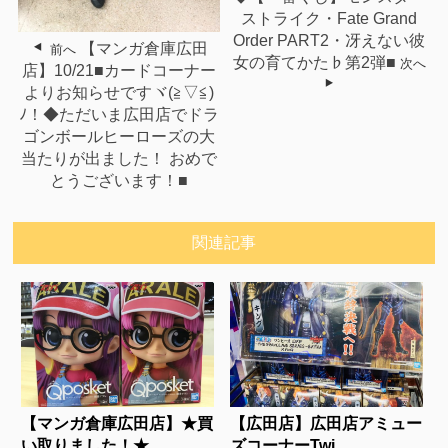
ストライク・Fate Grand
Order PART2・冴えない彼
【マンガ倉庫広田
前へ
女の育てかた♭第2弾■
次へ
店】10/21■カードコーナー
よりお知らせですヾ(≧▽≦)
ﾉ！◆ただいま広田店でドラ
ゴンボールヒーローズの大
当たりが出ました！ おめで
とうございます！■
関連記事
【マンガ倉庫広田店】★買
【広田店】広田店アミュー
い取りました！★...
ズコーナーTwi...