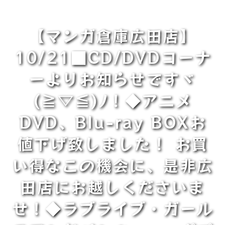
【マンガ倉庫広田店】
10/21■CD/DVDコーナ
ーよりお知らせですヾ
(≧▽≦)ﾉ！◆アニメ
DVD、Blu-ray BOXお
値下げ致しました！ お買
い得なこの機会に、是非広
田店にお越しくださいま
せ！◆ラブライブ・ガール