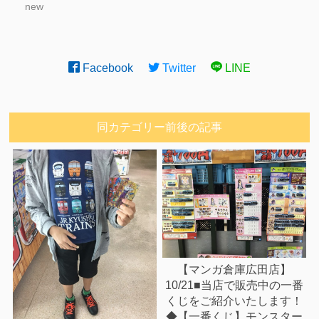
new
Facebook
Twitter
LINE
同カテゴリー前後の記事
【マンガ倉庫広田店】
10/21■当店で販売中の一番
くじをご紹介いたします！
◆【一番くじ】モンスター