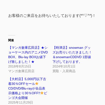
お客様のご来店をお待ちいたしております(*^▽^*)！
関連
【マンガ倉庫広田店】★シ
【時津店】snowman グッ
ョーケース内のアニメDVD
ズお売りいただきました！
BOX、Blu-lay BOXお値下
＆snowmanCDDVD 1部値
げ致しました！★
下げしております。
2018年8月15日
2024年10月1日
マンガ倉庫広田店
買取・入荷商品
【大村店】5,000円以下古
着30％OFFセール
CD/DVD/Blu-rayが全品表
示価格より30％OFF!!
ビ
ンゴ大会開催
2025年11月29日