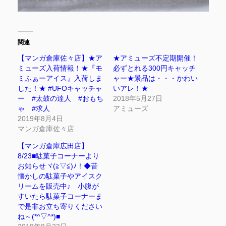
関連
【マンガ倉庫佐々店】★ア
★アミューズ不定期開催！
ミューズ入荷情報！★『モ
必ずとれる300円キャッチ
ミふぁーアイス』入荷しま
ャー★景品は・・・かわい
した！★ #UFOキャッチャ
いアレ！★
ー #太鼓の達人 #おもち
2018年5月27日
ゃ #求人
アミューズ
2019年8月4日
マンガ倉庫佐々店
【マンガ倉庫広田店】
8/23■駄菓子コーナーより
お知らせヾ(≧▽≦)ﾉ！◆昔
懐かしの駄菓子やアイスク
リームを販売中♪ 小腹が
すいたら駄菓子コーナーま
で是非お立ち寄りください
ね～(*^▽^*)■