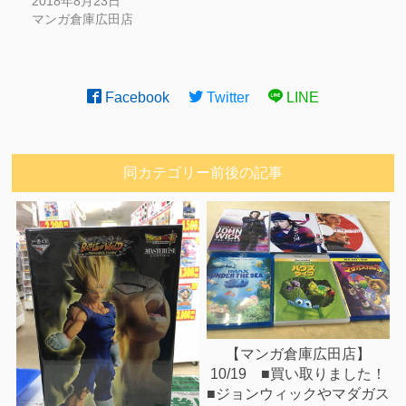
2018年8月23日
マンガ倉庫広田店
Facebook
Twitter
LINE
同カテゴリー前後の記事
【マンガ倉庫広田店】
10/19 ■買い取りました！
■ジョンウィックやマダガス