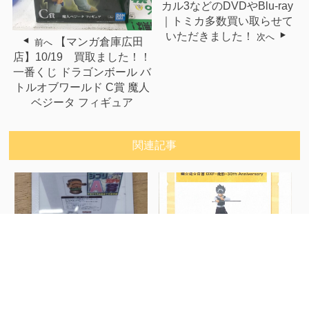
カル3などのDVDやBlu-ray
｜トミカ多数買い取らせて
いただきました！
次へ
【マンガ倉庫広田
前へ
店】10/19 買取ました！！
一番くじ ドラゴンボール バ
トルオブワールド C賞 魔人
ベジータ フィギュア
関連記事
【佐世保3店広田店】ジブ
【広田店】アミューズ入荷
リガチャ A賞で...
予定です！■...