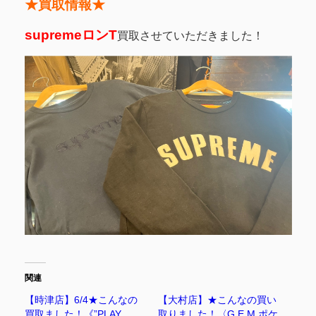
★買取情報★
supremeロンT
買取させていただきました！
関連
【時津店】6/4★こんなの
【大村店】★こんなの買い
買取ました！《”PLAY
取りました！〈G.E.M ポケ