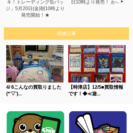
キ！トレーディング缶バッ
日10時より発売！
次へ
ジ」5月20日(金)朝10時より
発売開始！★
関連記事
4/ 6こんなの買取りました
【時津店】12/5■買取情報
(*'▽')...
です！◆≪遊...