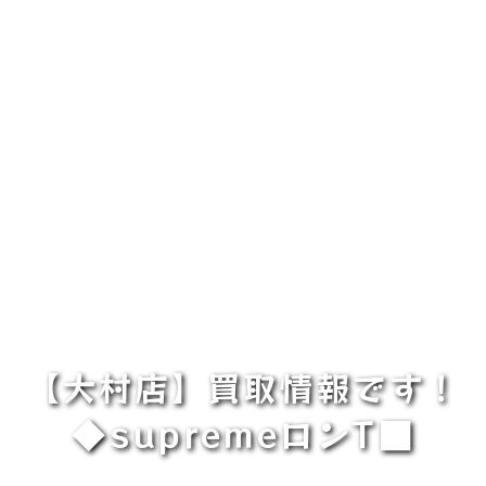
【大村店】買取情報です！
◆⁡supremeロンT⁡■