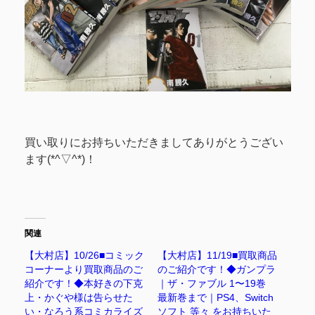
買い取りにお持ちいただきましてありがとうござい
ます(*^▽^*)！
関連
【大村店】10/26■コミック
【大村店】11/19■買取商品
コーナーより買取商品のご
のご紹介です！◆ガンプラ
紹介です！◆本好きの下克
｜ザ・ファブル 1〜19巻
上・かぐや様は告らせた
最新巻まで｜PS4、Switch
い・なろう系コミカライズ
ソフト 等々 をお持ちいた