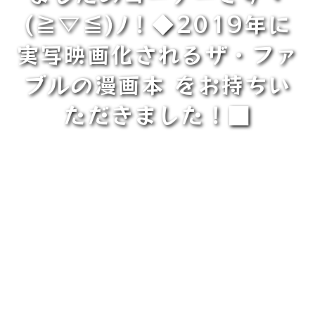
(≧▽≦)ﾉ！◆2019年に
実写映画化されるザ・ファ
ブルの漫画本 をお持ちい
ただきました！■