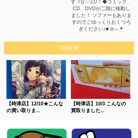
すヾ(≧▽≦)ﾉ！◆コミック、
CD、DVDが二階に移動し
ました！ ソファーもありま
すのでごゆっくりおくつろ
ぎください♪■
次へ
関連記事
【時津店】12/10★こんな
【時津店】10/3 こんなの
の買い取りま...
買取りました...