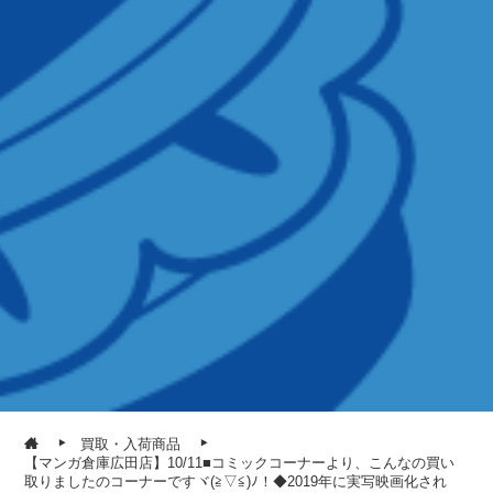
買取・入荷商品
【マンガ倉庫広田店】10/11■コミックコーナーより、こんなの買い
取りましたのコーナーですヾ(≧▽≦)ﾉ！◆2019年に実写映画化され