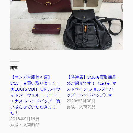
関連
【マンガ倉庫佐々店】
【時津店】3/30★買取商品
9/19 ★買い取りました！
のご紹介です！《caltier マ
★LOUIS VUITTON ルイヴ
ストライン ショルダーバ
ィトン ヴェルニ リード
ッグ｜ハンドバッグ》★
エナメルハンドバッグ 買
2020年3月30日
い取らせていただきまし
買取・入荷商品
た！
2018年9月19日
買取・入荷商品