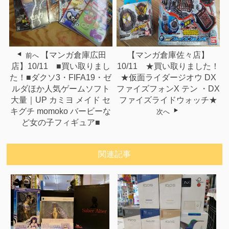
【マンガ倉庫広田
【マンガ倉庫佐々店】
前へ
店】10/11 ■買い取りまし
10/11 ★買い取りました！
た！■ダクソ3・FIFA19・ゼ
★仮面ライダージオウ DX
ルダほか人気ゲームソフト
ファイズフォンX テン ・DX
大量｜UP カミヨ メイド セ
ファイズライドウォッチ★
キグチ momoko バービーな
次へ
ど女の子フィギュア■
関連記事