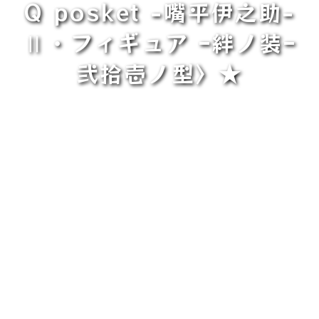
Q posket -嘴平伊之助-
Ⅱ・フィギュア ｰ絆ノ装ｰ
弐拾壱ノ型〉★