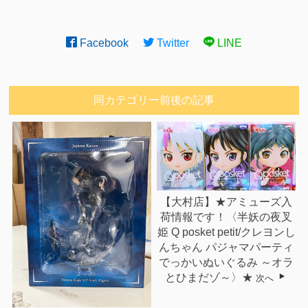
Facebook
Twitter
LINE
同カテゴリー前後の記事
【大村店】★アミューズ入
荷情報です！〈半妖の夜叉
姫 Q posket petit/クレヨンし
んちゃん パジャマパーティ
でっかいぬいぐるみ ～オラ
とひまだゾ～〉★
次へ