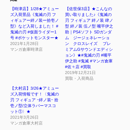
【時津店】1/28★アミュー
【佐世保3店】★こんなの
ズ入荷景品《鬼滅の刃 フ
買い取りました♪《鬼滅の
ィギュアー絆ノ装ー拾壱ノ
刃 フィギュア 絆ノ装 肆ノ
型》など入荷しました！ #
型 絆ノ装 伍ノ型 嘴平伊之
鬼滅の刃 #仮面ライダー1
助｜PS4ソフト SDガンダ
号 #ポケットモンスター★
ム ジージェネレーショ
2021年1月28日
ン クロスレイズ プレ
マンガ倉庫時津店
ミアムGサウンドエディシ
ョン》★#鬼滅の刃 #嘴平
伊之助 #鬼滅 #マンガ倉庫
#佐々店 #買取
2019年12月21日
買取・入荷商品
【大村店】3/26★アミュー
ズ入荷情報です！〈鬼滅の
刃 フィギュア ｰ絆ノ装ｰ 拾
壱ノ型/立体ラバーマスコ
ット①〉★
2021年3月26日
マンガ倉庫大村店