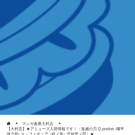
マンガ倉庫大村店
【大村店】★アミューズ入荷情報です！〈鬼滅の刃 Q posket -嘴平
伊之助- Ⅱ・フィギュア ｰ絆ノ装ｰ 弐拾壱ノ型〉★