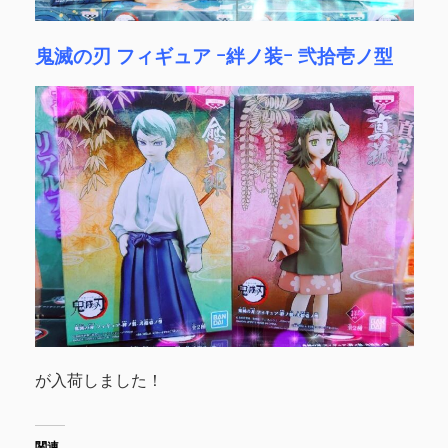
鬼滅の刃 フィギュア ｰ絆ノ装ｰ 弐拾壱ノ型
が入荷しました！
関連