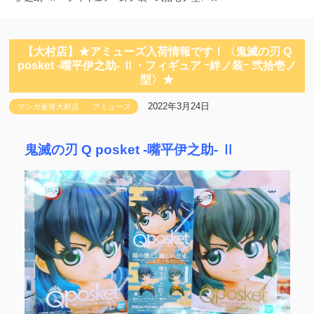
【大村店】★アミューズ入荷情報です！〈鬼滅の刃 Q
posket -嘴平伊之助- Ⅱ・フィギュア ｰ絆ノ装ｰ 弐拾壱ノ
型〉★
2022年3月24日
マンガ倉庫大村店
アミューズ
鬼滅の刃 Q posket -嘴平伊之助- Ⅱ