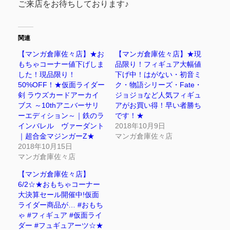
ご来店をお待ちしております♪
関連
【マンガ倉庫佐々店】★お
【マンガ倉庫佐々店】★現
もちゃコーナー値下げしま
品限り！フィギュア大幅値
した！現品限り！
下げ中！はがない・初音ミ
50%OFF！★仮面ライダー
ク・物語シリーズ・Fate・
剣 ラウズカードアーカイ
ジョジョなど人気フィギュ
ブス ～10thアニバーサリ
アがお買い得！早い者勝ち
ーエディション～｜鉄のラ
です！★
インバレル ヴァーダント
2018年10月9日
｜超合金マジンガーZ★
マンガ倉庫佐々店
2018年10月15日
マンガ倉庫佐々店
【マンガ倉庫佐々店】
6/2☆★おもちゃコーナー
大決算セール開催中!仮面
ライダー商品が… #おもち
ゃ #フィギュア #仮面ライ
ダー #フュギュアーツ☆★