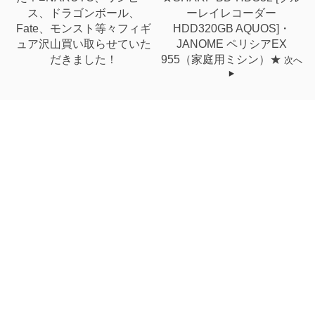
ス、ドラゴンボール、
ーレイレコーダー
Fate、モンスト等々フィギ
HDD320GB AQUOS]・
ュア沢山買い取らせていた
JANOME ペリシアEX
だきました！
955（家庭用ミシン）★
次へ
関連記事
【大塔店】買取商品ご紹
【大村店】各種ガチャご当
介！《一番くじ ド...
選おめでとうござ...