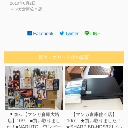
2019年6月2日
マンガ倉庫佐々店
Facebook
Twitter
LINE
同カテゴリー前後の記事
【マンガ倉庫大塔
【マンガ倉庫佐々店】
前へ
店】10/7 ■買い取りまし
10/7 ★買い取りました！
た！■NARUTO、ワンピー
★SHARP BD-HDS32 [ブル