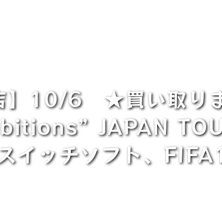
】10/6 ★買い取りま
mbitions” JAPAN 
イッチソフト、FIFA