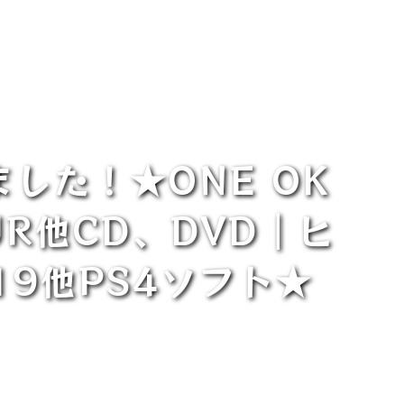
した！★ONE OK
TOUR他CD、DVD｜ヒ
19他PS4ソフト★