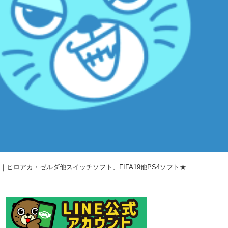
CD、DVD｜ヒロアカ・ゼルダ他スイッチソフト、FIFA19他PS4ソフト★