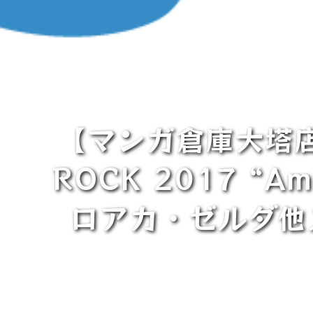
【マンガ倉庫大塔店
ROCK 2017 “A
ロアカ・ゼルダ他ス