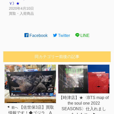
Ｖ》★
2020年4月10日
買取・入荷商品
Facebook
Twitter
LINE
同カテゴリー前後の記事
【時津店】★〈BTS map of
the soul one 2022
【佐世保3店】買取
前へ
SEASONS〉仕入れまし
情報です！◆ゴジラ A