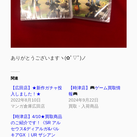
ありがとうございますヽ(✿ﾟ▽ﾟ)ノ
関連
【広田店】★新作ガチャ投
【時津店】
ゲーム買取情
入しました！★
報
2022年8月10日
2024年9月22日
マンガ倉庫広田店
買取・入荷商品
【時津店】4/10★買取商品
のご紹介です！《SR アル
セウス&ディアルガ&パル
キアGX ｜UR ザシアン