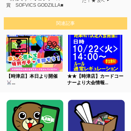
た！★
次へ
賞 SOFVICS GODZILLA■
関連記事
【時津店】本日より開催
★★【時津店】カードコー
...
ナーより大会情報...