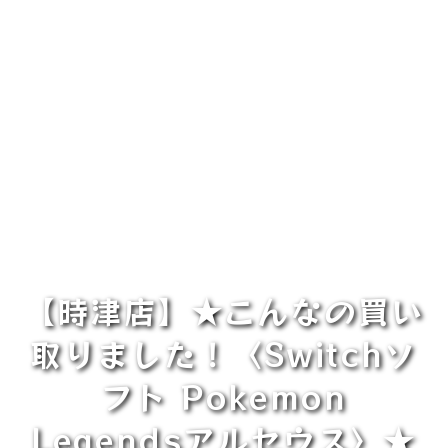
【時津店】★こんなの買い
取りました！〈Switchソ
フト Pokemon
Legendsアルセウス〉★