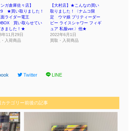
マンガ倉庫佐々店】
【大村店】★こんなの買い
/29 ★買い取りました！
取りました！〈ナムコ限
仮面ライダー電王
定 ウマ娘 プリティーダー
DBOX 買い取らせてい
ビー ライスシャワー フィギ
だきました！★
ュア 私服ver.〉他★
18年11月29日
2022年6月1日
取・入荷商品
買取・入荷商品
book
Twitter
LINE
同カテゴリー前後の記事