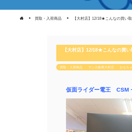
買取・入荷商品
【大村店】12/18★こんなの買
【大村店】12/18★こんなの買
買取・入荷商品
マンガ倉庫大村店
おもち
仮面ライダー電王 CSM