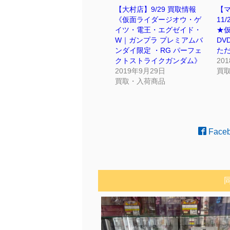
【大村店】9/29 買取情報
【
《仮面ライダージオウ・ゲ
11
イツ・電王・エグゼイド・
★
W｜ガンプラ プレミアムバ
DV
ンダイ限定 ・RG パーフェ
た
クトストライクガンダム》
20
2019年9月29日
買
買取・入荷商品
Face