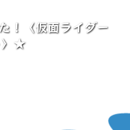
した！〈仮面ライダー
ト〉★