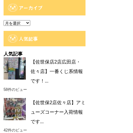
ゴ
アーカイブ
リ
ー
ア
ー
カ
人気記事
イ
ブ
人気記事
【佐世保店2店広田店・
佐々店】一番くじ系情報
です！...
58件のビュー
【佐世保2店佐々店】アミ
ューズコーナー入荷情報
です...
42件のビュー