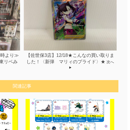
0時より≫
【佐世保3店】12/18★こんなの買い取りま
東リベみ
した！〈新弾 マリィのプライド〉★
次へ
関連記事