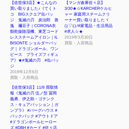
【佐世保3店】★こんなの
【マンガ倉庫佐々店】
買い取りました♪《てくト
3/30★☆KARCHERケルヒ
コ BIGスクエア缶バッ
ャー 家庭用スチームクリ
ジ 鬼滅の刃 炭治郎 善
ーナー買い取りましたヾ
逸 禰豆子｜CORONA衣
(≧▽≦)ﾉ#家電品・生活用品
類乾燥除湿機、東芝コード
#求人☆★
レススチームアイロン｜IL
2019年3月30日
BISONTE ショルダーバッ
買取・入荷商品
グ｜ドラゴンボール、ワン
ピース プライズフィギュ
ア》★#鬼滅の刃 #缶バッ
ジ
2019年12月6日
買取・入荷商品
【佐世保3店】11/8 買取情
報《鬼滅の刃 伍ノ型 冨岡
義勇、伊之助・ゴテンク
ス・キュアパッション｜ガ
ンプラ》 #バーグハウス #
バックパック #アウトドア
#ドラゴンボールヒーロー
ズ #DBH #カード #佐々店