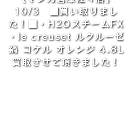
10/3 ■買い取りまし
た！■・H2OスチームFX
・le creuset ルクルーゼ
鍋 コケル オレンジ 4.8L
買取させて頂きました！