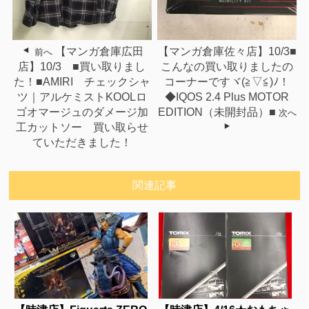
【マンガ倉庫広田
【マンガ倉庫佐々店】10/3■
前へ
店】10/3 ■買い取りまし
こんなの買い取りましたの
た！■AMIRI チェックシャ
コーナーですヾ(≧▽≦)ﾉ！
ツ｜アルケミストKOOLロ
◆IQOS 2.4 Plus MOTOR
ゴオマージュのダメージ加
EDITION（未開封品）■
次へ
工カットソー 買い取らせ
ていただきました！
関連記事