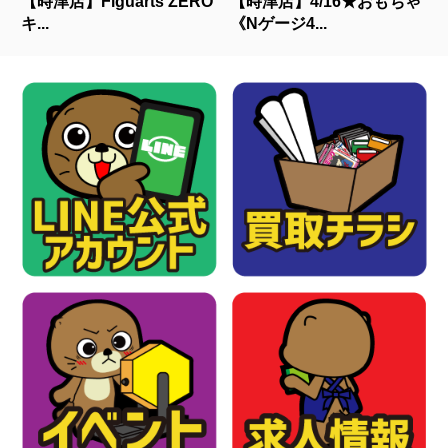
【時津店】Figuarts ZERO
【時津店】4/16★おもちゃ
キ...
《Nゲージ4...