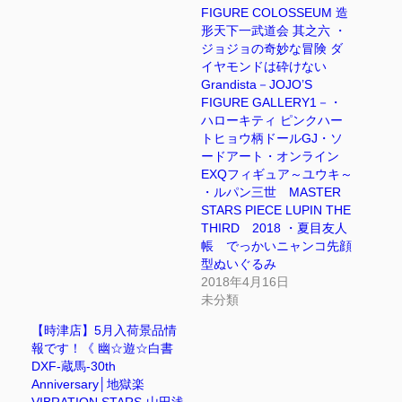
FIGURE COLOSSEUM 造
形天下一武道会 其之六 ・
ジョジョの奇妙な冒険 ダ
イヤモンドは砕けない
Grandista－JOJO’S
FIGURE GALLERY1－・
ハローキティ ピンクハー
トヒョウ柄ドールGJ・ソ
ードアート・オンライン
EXQフィギュア～ユウキ～
・ルパン三世 MASTER
STARS PIECE LUPIN THE
THIRD 2018 ・夏目友人
帳 でっかいニャンコ先顔
型ぬいぐるみ
2018年4月16日
未分類
【時津店】5月入荷景品情
報です！《 幽☆遊☆白書
DXF-蔵馬-30th
Anniversary│地獄楽