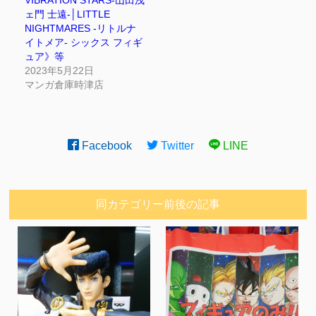
VIBRATION STARS-山田浅
ェ門 士遠-│LITTLE
NIGHTMARES -リトルナ
イトメア- シックス フィギ
ュア》等
2023年5月22日
マンガ倉庫時津店
Facebook
Twitter
LINE
同カテゴリー前後の記事