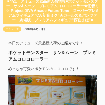
■4/21 アミューズ景品新入荷情報■ポケットモンスタ
ー サン&ムーン プレミアムコロコローラー★初音ミ
ク Project DIVA Arcade Future Tone スーパープレミ
アムフィギュア“CA 初音ミク”★ガールズ＆パンツァ
ー 劇場版 プレミアムフィギュア“西住まほ”■
2018年4月21日
アミューズ
本日のアミューズ景品新入荷のご紹介です！
ポケットモンスター サン&ムーン プレミ
アムコロコローラー
めっちゃ可愛いポケモンのコロコロです！