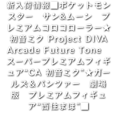
新入荷情報■ポケットモン
スター サン&ムーン プ
レミアムコロコローラー★
初音ミク Project DIVA
Arcade Future Tone
スーパープレミアムフィギ
ュア“CA 初音ミク”★ガー
ルズ＆パンツァー 劇場
版 プレミアムフィギュ
ア“西住まほ”■