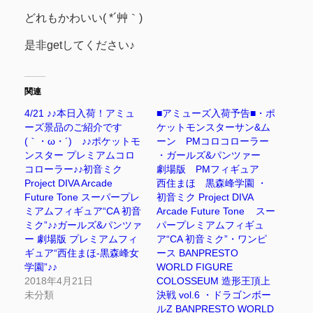
どれもかわいい( *´艸｀)
是非getしてください♪
関連
4/21 ♪♪本日入荷！アミュ
■アミューズ入荷予告■・ポ
ーズ景品のご紹介です
ケットモンスターサン&ム
(｀・ω・´)ゞ♪♪ポケットモ
ーン PMコロコローラー
ンスター プレミアムコロ
・ガールズ&パンツァー
コローラー♪♪初音ミク
劇場版 PMフィギュア
Project DIVA Arcade
西住まほ 黒森峰学園 ・
Future Tone スーパープレ
初音ミク Project DIVA
ミアムフィギュア“CA 初音
Arcade Future Tone スー
ミク”♪♪ガールズ&パンツァ
パープレミアムフィギュ
ー 劇場版 プレミアムフィ
ア“CA 初音ミク”・ワンピ
ギュア“西住まほ-黒森峰女
ース BANPRESTO
学園”♪♪
WORLD FIGURE
2018年4月21日
COLOSSEUM 造形王頂上
未分類
決戦 vol.6 ・ドラゴンボー
ルZ BANPRESTO WORLD