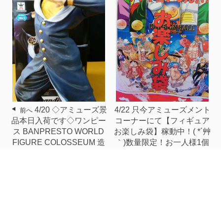
4/20 ◇アミューズ景
4/22 只今アミューズメント
前へ
品本日入荷です◇ワンピー
コーナーにて【フィギュア
ス BANPRESTO WORLD
お楽しみ袋】稼動中！( *´艸
FIGURE COLOSSEUM 造
｀)数量限定！お一人様1個
形王頂上決戦 vol.6(全2種)◇
限り！
次へ
ドラゴンボールＺ
BANPRESTO WORLD
FIGURE COLOSSEUM 造
形天下一武道会 其之六(全2
種)◇ジョジョの奇妙な冒険
ダイヤモンドは砕けない