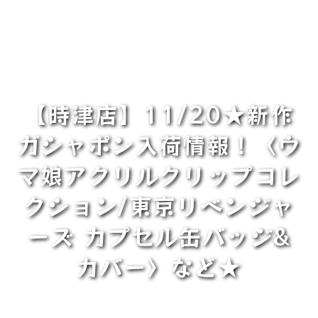
【時津店】11/20★新作
ガシャポン入荷情報！〈ウ
マ娘アクリルクリップコレ
クション/東京リベンジャ
ーズ カプセル缶バッジ&
カバー〉など★