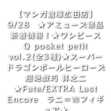
【マンガ倉庫広田店】
9/28 ★アミューズ景品
新着情報！★ワンピース
Q posket petit
vol.2(全3種)★スーパー
ドラゴンボールヒーローズ
超絶戯巧 其之二
★Fate/EXTRA Last
Encore ラニ＝Ⅷフィギ
ュア★