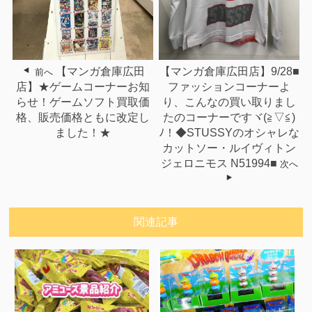
【マンガ倉庫広田
【マンガ倉庫広田店】9/28■
前へ
店】★ゲームコーナーお知
ファッションコーナーよ
らせ！ゲームソフト買取価
り、こんなの買い取りまし
格、販売価格ともに改定し
たのコーナーですヾ(≧▽≦)
ました！★
ﾉ！◆STUSSYのオシャレな
カットソー・ルイヴィトン
ジェロニモス N51994■
次へ
関連記事