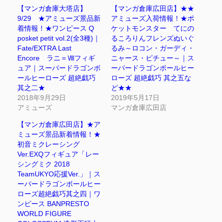
【マンガ倉庫大塔店】
【マンガ倉庫広田店】★★
9/29 ★アミューズ景品新
アミューズ入荷情報！★ポ
着情報！★ワンピース Q
ケットモンスター てにの
posket petit vol.2(全3種)｜
るころりんフレンズぬいぐ
Fate/EXTRA Last
るみ～ロコン・ガーディ・
Encore ラニ＝Ⅷフィギ
ニャース・ピチュー～｜ス
ュア｜スーパードラゴンボ
ーパードラゴンボールヒー
ールヒーローズ 超絶戯巧
ローズ 超絶戯巧 其之五な
其之二★
ど★★
2018年9月29日
2019年5月17日
アミューズ
マンガ倉庫広田店
【マンガ倉庫広田店】★ア
ミューズ景品新着情報！★
初音ミクレーシング
Ver.EXQフィギュア「レー
シングミク 2018
TeamUKYO応援Ver.」｜ス
ーパードラゴンボールヒー
ローズ超絶戯巧其之四｜ワ
ンピース BANPRESTO
WORLD FIGURE