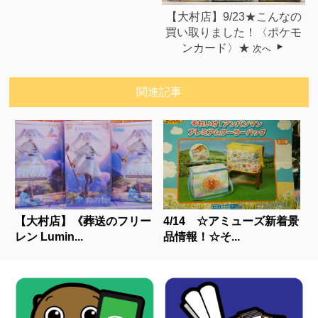
【大村店】9/23★こんなの
買い取りました！〈ポケモ
ンカード〉★
次へ
関連記事
【大村店】《葬送のフリー
4/14 ☆アミューズ新着景
レン Lumin...
品情報！☆そ...