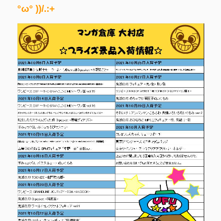
°ω° ))/.:+