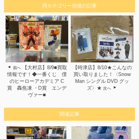
同カテゴリー前後の記事
【大村店】8/9■買取
【時津店】8/10★こんなの
前へ
情報です！◆一番くじ 僕
買い取りました！〈Snow
のヒーローアカデミア C
Man シングル DVD グッ
賞 轟焦凍 ・D賞 エンデ
ズ〉★
次へ
ヴァー■
関連記事