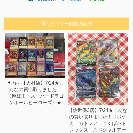
同カテゴリー前後の記事
【大村店】7/24★こ
前へ
んなの買い取りました！
〈遊戯王・スーパードラゴ
ンボールヒーローズ〉★
【佐世保3店】7/24★こんな
の買い取りました！〈ポケ
カ カトレア こくばバド
レックス スペシャルアー