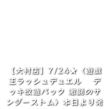
【大村店】7/24★〈遊戯
王ラッシュデュエル デ
ッキ改造パック 激闘のサ
ンダーストム〉本日より発