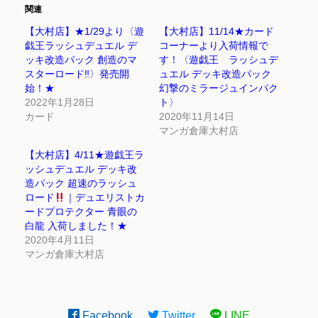
関連
【大村店】★1/29より〈遊
【大村店】11/14★カード
戯王ラッシュデュエル デ
コーナーより入荷情報で
ッキ改造パック 創造のマ
す！〈遊戯王 ラッシュデ
スターロード‼︎〉発売開
ュエル デッキ改造パック
始！★
幻撃のミラージュインパク
2022年1月28日
ト〉
カード
2020年11月14日
マンガ倉庫大村店
【大村店】4/11★遊戯王ラ
ッシュデュエル デッキ改
造パック 超速のラッシュ
ロード
｜デュエリストカ
ードプロテクター 青眼の
白龍 入荷しました！★
2020年4月11日
マンガ倉庫大村店
Facebook
Twitter
LINE