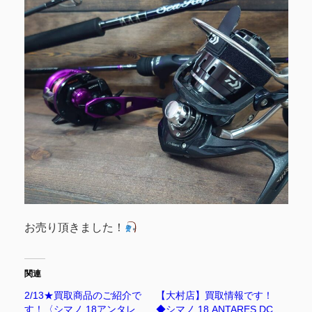
お売り頂きました！
関連
2/13★買取商品のご紹介で
【大村店】買取情報です！
す！〈シマノ 18アンタレ
◆シマノ⁡ 18 ⁡ANTARES DC