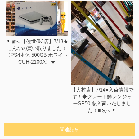
【佐世保3店】7/13★
前へ
こんなの買い取りました！
〈PS4本体 500GB ホワイト
CUH-2100A〉★
【大村店】7/14■入荷情報で
す！◆グレート鱒レンジャ
ーSP50 を入荷いたしまし
た！■
次へ
関連記事