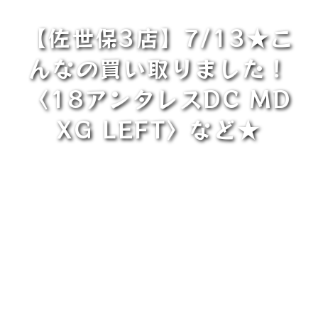
【佐世保3店】7/13★こ
んなの買い取りました！
〈18アンタレスDC MD
XG LEFT〉など★