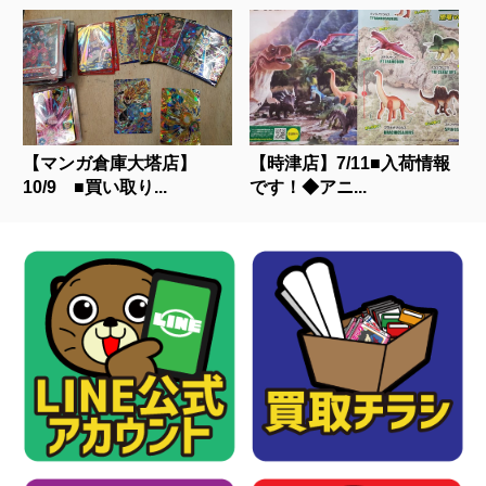
【マンガ倉庫大塔店】
【時津店】7/11■入荷情報
10/9 ■買い取り...
です！◆アニ...