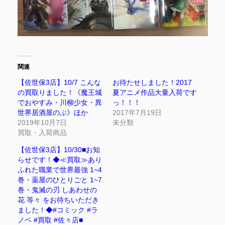
関連
【佐世保3店】10/7 こんな
お待たせしました！2017
の買取りました！《魔王城
夏アニメ作品大量入荷です
でおやすみ・川柳少女・異
っ！！！
世界居酒屋のぶ》ほか
2017年7月19日
2019年10月7日
未分類
買取・入荷商品
【佐世保3店】10/30■お知
らせです！◆≪買取≫あり
ふれた職業で世界最強 1~4
巻・薬屋のひとりごと 1~7
巻・鬼滅の刃 しあわせの
花 等々 をお待ちいただき
ました！◆#コミック #ラ
ノベ #買取 #佐々店■