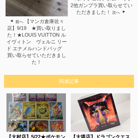
2他ガンプラ買い取らせてい
ただきました！
次へ
【マンガ倉庫佐々
前へ
店】9/19 ★買い取りまし
た！★LOUIS VUITTON ル
イヴィトン ヴェルニ リー
ド エナメルハンドバッグ
買い取らせていただきまし
た！
関連記事
【大村店】5/22★ポケモン
【大塔店】ドラゴンクエス