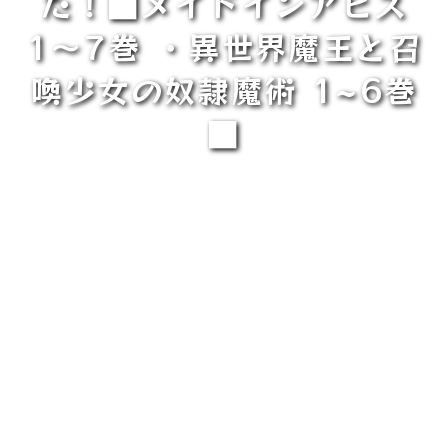
た！■メイドインアビス
1～7巻 ・異世界魔王と召
喚少女の奴隷魔術 1~6巻
■