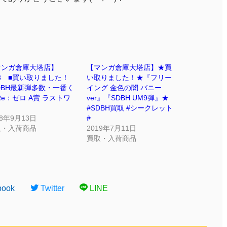
マンガ倉庫大塔店】
【マンガ倉庫大塔店】★買
13 ■買い取りました！
い取りました！★『フリー
DBH最新弾多数・一番く
イング 金色の闇 バニー
Re：ゼロ A賞 ラストワ
ver』『SDBH UM9弾』★
#SDBH買取 #シークレット
18年9月13日
#
取・入荷商品
2019年7月11日
買取・入荷商品
book
Twitter
LINE