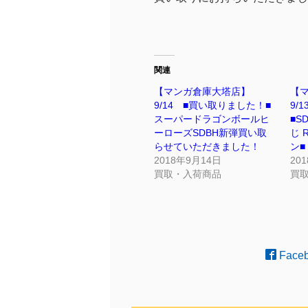
関連
【マンガ倉庫大塔店】
【
9/14 ■買い取りました！■
9/
スーパードラゴンボールヒ
■S
ーローズSDBH新弾買い取
じ 
らせていただきました！
ン■
2018年9月14日
20
買取・入荷商品
買
Face