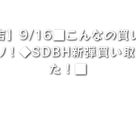
店】9/16■こんなの買
)ﾉ！◆SDBH新弾買い
た！■