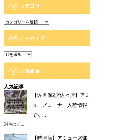
カテゴリー
カ
テ
ゴ
アーカイブ
リ
ー
ア
ー
カ
人気記事
イ
ブ
人気記事
【佐世保2店佐々店】アミ
ューズコーナー入荷情報
です...
54件のビュー
【時津店】アミューズ部