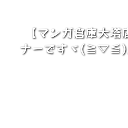
【マンガ倉庫大塔
ナーですヾ(≧▽≦