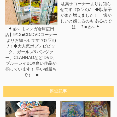
駄菓子コーナーよりお知ら
せですヾ(≧▽≦)ﾉ！◆駄菓子
がまた増えました！！ 懐か
しいと感じるのも あるので
は！？■
次へ
【マンガ倉庫広田
前へ
店】9/13■CD/DVDコーナー
よりお知らせですヾ(≧▽≦)
ﾉ！◆大人気ポプテピピッ
ク、ガールズ&パンツァ
ー、CLANNADなど DVD、
ブルーレイBOX良い作品が
揃っています！ 早い者勝ち
です！■
関連記事