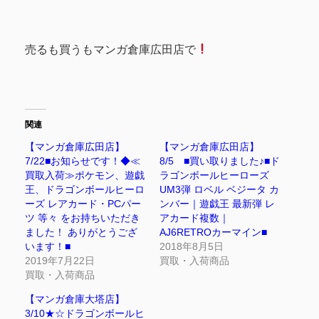
売るも買うもマンガ倉庫広田店で
関連
【マンガ倉庫広田店】
【マンガ倉庫広田店】
7/22■お知らせです！◆≪
8/5 ■買い取りました♪■ド
買取入荷≫ポケモン、遊戯
ラゴンボールヒーローズ
王、ドラゴンボールヒーロ
UM3弾 ロベル ベジータ カ
ーズ レアカード・PCパー
ンバー｜遊戯王 最新弾 レ
ツ 等々 をお持ちいただき
アカード複数｜
ました！ ありがとうござ
AJ6RETROカーマイン■
います！■
2018年8月5日
2019年7月22日
買取・入荷商品
買取・入荷商品
【マンガ倉庫大塔店】
3/10★☆ドラゴンボールヒ