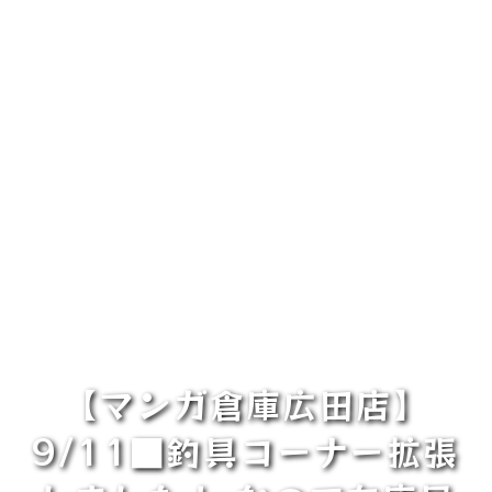
【マンガ倉庫広田店】
9/11■釣具コーナー拡張