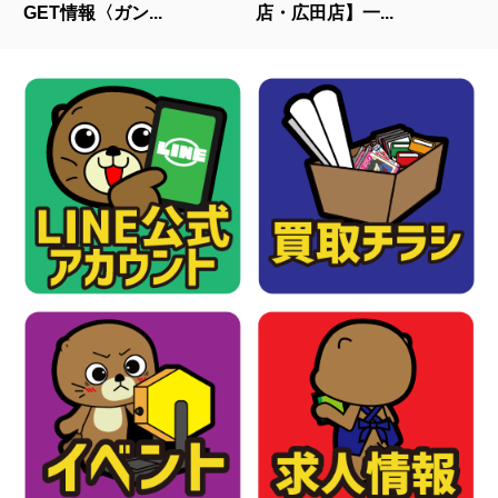
GET情報〈ガン...
店・広田店】一...