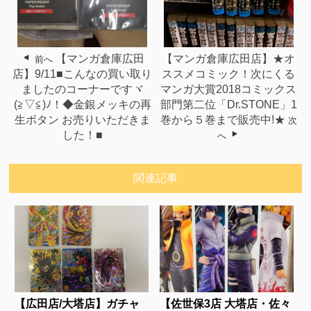
【マンガ倉庫広田
【マンガ倉庫広田店】★オ
前へ
店】9/11■こんなの買い取り
ススメコミック！次にくる
ましたのコーナーですヾ
マンガ大賞2018コミックス
(≧▽≦)ﾉ！◆金銀メッキの再
部門第二位「Dr.STONE」1
生ボタン お売りいただきま
巻から５巻まで販売中!★
次
した！■
へ
関連記事
【広田店/大塔店】ガチャ
【佐世保3店 大塔店・佐々