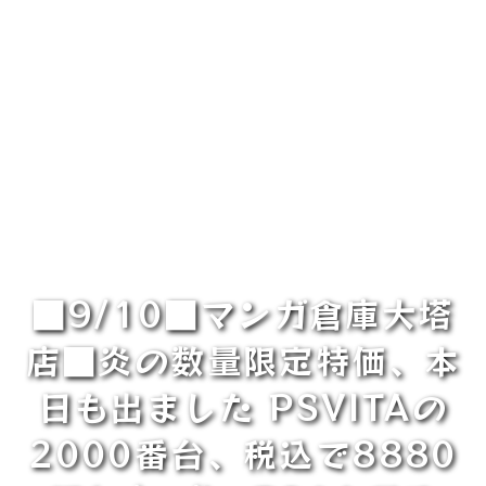
■9/10■マンガ倉庫大塔
店■炎の数量限定特価、本
日も出ました PSVITAの
2000番台、税込で8880