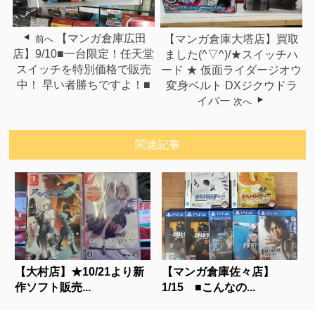
【マンガ倉庫広田
【マンガ倉庫大塔店】買取
前へ
店】9/10■一台限定！任天堂
ました(^▽^)/★スイッチハ
スイッチを特別価格で販売
ード ★ 仮面ライダージオウ
中！ 早い者勝ちですよ！■
変身ベルト DXジクウドラ
イバー
次へ
関連記事
【大村店】★10/21より新
【マンガ倉庫佐々店】
作ソフト販売...
1/15 ■こんなの...