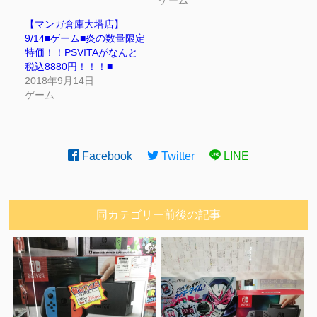
【マンガ倉庫大塔店】
9/14■ゲーム■炎の数量限定
特価！！PSVITAがなんと
税込8880円！！！■
2018年9月14日
ゲーム
Facebook
Twitter
LINE
同カテゴリー前後の記事