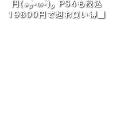
円(๑و•̀ω•́)و PS4も税込
19800円で超お買い得■