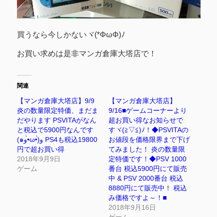
買うなら今しかないヾ(*ΦωΦ)ﾉ
お買い求めは是非マンガ倉庫大塔店で！
関連
【マンガ倉庫大塔店】9/9
【マンガ倉庫大塔店】
炎の数量限定特価、まだま
9/16■ゲームコーナーより
だやります PSVITAがなん
超お買い得なお知らせで
と税込で5900円なんです
すヾ(≧▽≦)ﾉ！◆PSVITAの
(๑و•̀ω•́)و PS4も税込19800
お値段を価格限界まで下げ
円で超お買い得
てみました！ 炎の数量限
2018年9月9日
定特価です！◆PSV 1000
ゲーム
番台 税込5900円にて販売
中 & PSV 2000番台 税込
8880円にて販売中！ 税込
み価格ですよ～！■
2018年9月16日
ゲーム