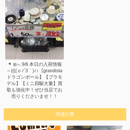
9/6 本日の入荷情報
前へ
～((((ｏﾉ´3｀)ﾉ♪【grandista
ドラゴンボール】【プラモ
デル】【ミニ四駆大量】買
取も強化中！ぜひ当店でお
売りくださいませ！！
関連記事