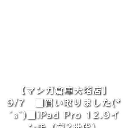
【マンガ倉庫大塔店】
9/7 ■買い取りました(*
´з`)■iPad Pro 12.9イ
ンチ（第2世代）