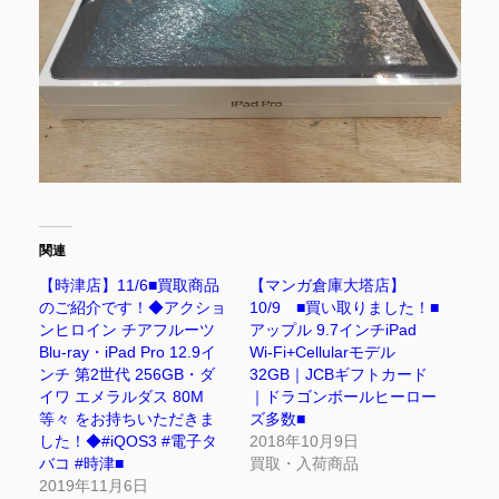
関連
【時津店】11/6■買取商品
【マンガ倉庫大塔店】
のご紹介です！◆アクショ
10/9 ■買い取りました！■
ンヒロイン チアフルーツ
アップル 9.7インチiPad
Blu-ray・iPad Pro 12.9イ
Wi-Fi+Cellularモデル
ンチ 第2世代 256GB・ダ
32GB｜JCBギフトカード
イワ エメラルダス 80M
｜ドラゴンボールヒーロー
等々 をお持ちいただきま
ズ多数■
した！◆#iQOS3 #電子タ
2018年10月9日
バコ #時津■
買取・入荷商品
2019年11月6日