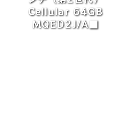
Cellular 64GB
MQED2J/A■