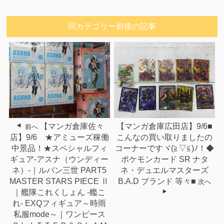
同カテゴリー前後の記事
【マンガ倉庫広田店】9/6■
【マンガ倉庫佐々
前へ
こんなの買い取りましたの
店】9/6 ★アミューズ稼働
コーナーですヾ(≧▽≦)ﾉ！◆
中景品！★スペシャルフィ
ポケモンカード SR ナタ
ギュア-アスナ（ウンディー
ネ・デュエルマスターズ
ネ）-｜ルパン三世 PART5
B.A.D ブランド 等々■
MASTER STARS PIECE Ⅱ
次へ
｜艦隊これくしょん -艦こ
れ- EXQフィギュア～時雨
私服mode～｜ワンピース