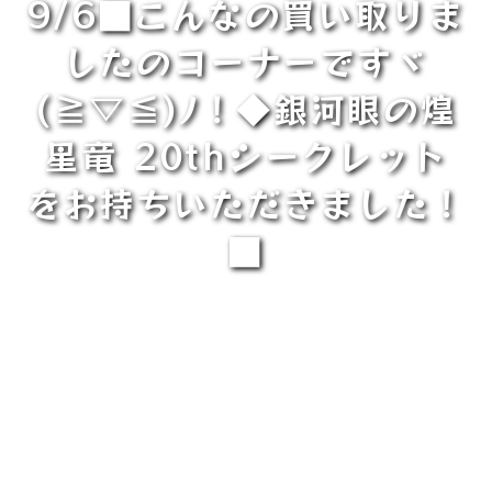
9/6■こんなの買い取りま
したのコーナーですヾ
(≧▽≦)ﾉ！◆銀河眼の煌
星竜 20thシークレット
をお持ちいただきました！
■