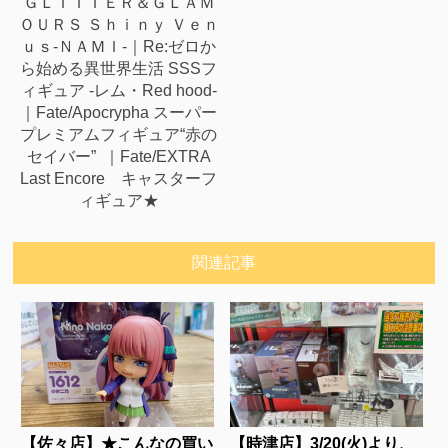
ＧＬＩＴＴＥＲ＆ＧＬＡＭ
ＯＵＲＳ Ｓｈｉｎｙ Ｖｅｎ
ｕｓ-ＮＡＭＩ-｜Re:ゼロか
ら始める異世界生活 SSSフ
ィギュア -レム・Red hood-
｜Fate/Apocrypha スーパー
プレミアムフィギュア“赤の
セイバー” ｜Fate/EXTRA
Last Encore キャスターフ
ィギュア★
関連記事
【佐々店】★こんなの買い
【時津店】3/20(火)より、