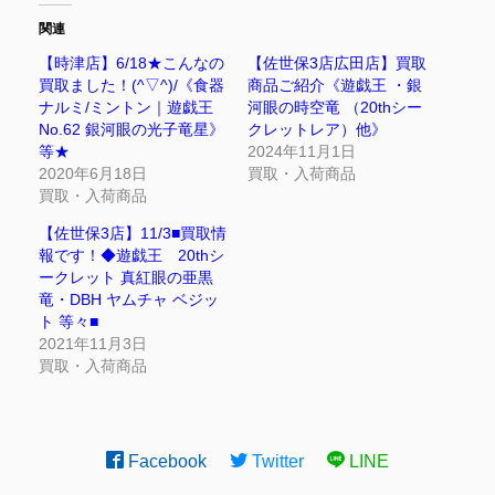
関連
【時津店】6/18★こんなの
【佐世保3店広田店】買取
買取ました！(^▽^)/《食器
商品ご紹介《遊戯王 ・銀
ナルミ/ミントン｜遊戯王
河眼の時空竜 （20thシー
No.62 銀河眼の光子竜星》
クレットレア）他》
等★
2024年11月1日
2020年6月18日
買取・入荷商品
買取・入荷商品
【佐世保3店】11/3■買取情
報です！◆遊戯王 20thシ
ークレット 真紅眼の亜黒
竜・DBH ヤムチャ ベジッ
ト 等々■
2021年11月3日
買取・入荷商品
Facebook
Twitter
LINE