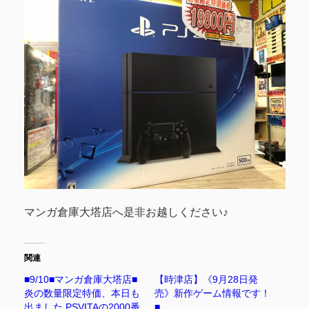
マンガ倉庫大塔店へ是非お越しください♪
関連
■9/10■マンガ倉庫大塔店■
【時津店】《9月28日発
炎の数量限定特価、本日も
売》新作ゲーム情報です！
出ました PSVITAの2000番
■