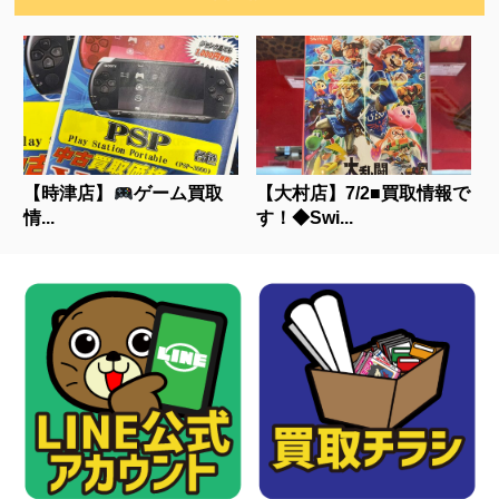
【時津店】
ゲーム買取
【大村店】7/2■買取情報で
情...
す！◆Swi...