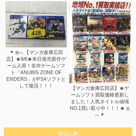
【マンガ倉庫広田
前へ
店】★9/6★本日発売新作ゲ
ーム入荷！名作ゲームソフ
ト「ANUBIS ZONE OF
ENDERS」がPS4ソフトと
して復活！！！
【マンガ倉庫広田店】★ゲ
ームソフト買取価格更新し
ました！人気タイトル値域
NO.1買い取り中！！！★
次
へ
関連記事