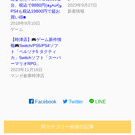
台、税込で8880円(๑و•̀ω•́)و
2023年9月27日
PS4も税込19800円で超お
新着情報
買い得■
2018年9月10日
ゲーム
【時津店】
ゲーム新作情
報
Switch/PS5/PS4ソフ
ト「ペルソナ5 タクティ
カ」Switchソフト「スーパ
ーマリオRPG」
2023年11月16日
マンガ倉庫時津店
Facebook
Twitter
LINE
同カテゴリー前後の記事