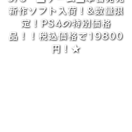
新作ソフト入荷！&数量限
定！PS4の特別価格
品！！税込価格で19800
円！★